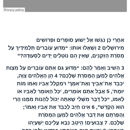
הפרק בברית החדשה
אַחֲרֵי כֵן נִגְּשׁוּ אֶל יֵשׁוּעַ סוֹפְרִים וּפְרוּשִׁים
מִירוּשָׁלַיִם
2
וְשָׁאֲלוּ אוֹתוֹ: “מַדּוּעַ עוֹבְרִים תַּלְמִידֶיךָ עַל
מָסֹרֶת הַזְּקֵנִים, שֶׁאֵין הֵם נוֹטְלִים יָדַיִם לַסְּעוּדָה?”
3
הֵשִׁיב וְאָמַר לָהֶם: “מַדּוּעַ גַּם אַתֶּם עוֹבְרִים עַל מִצְוַת
אֱלֹהִים לְמַעַן הַמָּסֹרֶת שֶׁלָּכֶם?
4
הֵן הָאֱלֹהִים צִוָּה,
‘כַּבֵּד אֶת־אָבִיךָ וְאֶת־אִמֶּךָ’ וּ’מְקַלֵּל אָבִיו וְאִמּוֹ מוֹת
יוּמָת’,
5
אֲבָל אַתֶּם אוֹמְרִים, ‘כָּל הָאוֹמֵר לְאָבִיו אוֹ
לְאִמּוֹ, “כָּל דָּבָר מִשֶּׁלִי שֶׁאַתָּה יָכוֹל לֵהָנוֹת מִמֶּנּוּ הֲרֵי
הוּא הֶקְדֵּשׁ”,
6
אֵינוֹ חַיָּב לְכַבֵּד אֶת אָבִיו וְאִמּוֹ’;
וַהֲפַרְתֶּם אֶת דְּבַר אֱלֹהִים לְמַעַן הַמָּסֹרֶת
שֶׁלָּכֶם.
7
צְבוּעִים! הֵיטֵב נִבָּא עֲלֵיכֶם יְשַׁעְיָהוּ