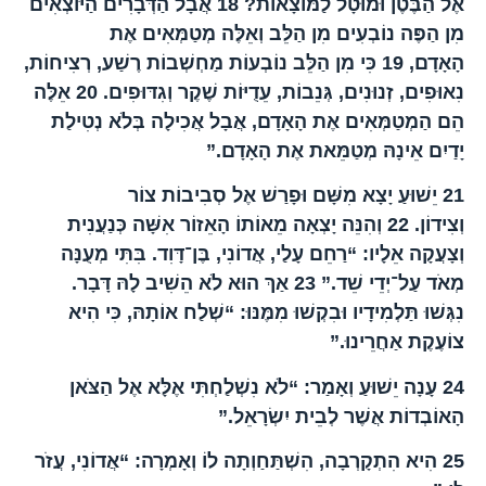
אֶל הַבֶּטֶן וּמוּטָל לַמּוֹצָאוֹת?
18
אֲבָל הַדְּבָרִים הַיּוֹצְאִים
מִן הַפֶּה נוֹבְעִים מִן הַלֵּב וְאֵלֶּה מְטַמְּאִים אֶת
הָאָדָם,
19
כִּי מִן הַלֵּב נוֹבְעוֹת מַחְשְׁבוֹת רֶשַׁע, רְצִיחוֹת,
נִאוּפִים, זְנוּנִים, גְּנֵבוֹת, עֵדֻיּוֹת שֶׁקֶר וְגִדּוּפִים.
20
אֵלֶּה
הֵם הַמְטַמְּאִים אֶת הָאָדָם, אֲבָל אֲכִילָה בְּלֹא נְטִילַת
יָדַיִם אֵינָהּ מְטַמֵּאת אֶת הָאָדָם.”
21
יֵשׁוּעַ יָצָא מִשָּׁם וּפָרַשׁ אֶל סְבִיבוֹת צוֹר
וְצִידוֹן.
22
וְהִנֵּה יָצְאָה מֵאוֹתוֹ הָאֵזוֹר אִשָּׁה כְּנַעֲנִית
וְצָעֲקָה אֵלָיו: “רַחֵם עָלַי, אֲדוֹנִי, בֶּן־דָּוִד. בִּתִּי מְעֻנָּה
מְאֹד עַל־יְדֵי שֵׁד.”
23
אַךְ הוּא לֹא הֵשִׁיב לָהּ דָּבָר.
נִגְּשׁוּ תַּלְמִידָיו וּבִקְשׁוּ מִמֶּנּוּ: “שְׁלַח אוֹתָהּ, כִּי הִיא
צוֹעֶקֶת אַחֲרֵינוּ.”
24
עָנָה יֵשׁוּעַ וְאָמַר: “לֹא נִשְׁלַחְתִּי אֶלָּא אֶל הַצֹּאן
הָאוֹבְדוֹת אֲשֶׁר לְבֵית יִשְׂרָאֵל.”
25
הִיא הִתְקָרְבָה, הִשְׁתַּחַוְתָה לוֹ וְאָמְרָה: “אֲדוֹנִי, עֲזֹר