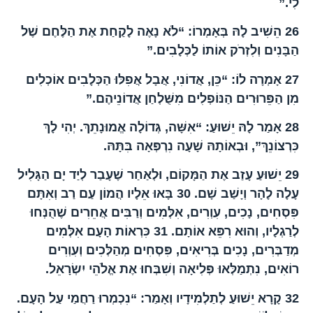
לִי.”
26
הֵשִׁיב לָהּ בְּאָמְרוֹ: “לֹא נָאֶה לָקַחַת אֶת הַלֶּחֶם שֶׁל
הַבָּנִים וְלִזְרֹק אוֹתוֹ לַכְּלָבִים.”
27
אָמְרָה לוֹ: “כֵּן, אֲדוֹנִי, אֲבָל אֲפִלּוּ הַכְּלָבִים אוֹכְלִים
מִן הַפֵּרוּרִים הַנּוֹפְלִים מִשֻּׁלְחַן אֲדוֹנֵיהֶם.”
28
אָמַר לָהּ יֵשׁוּעַ: “אִשָּׁה, גְּדוֹלָה אֱמוּנָתֵךְ. יְהִי לָךְ
כִּרְצוֹנֵךְ”, וּבְאוֹתָהּ שָׁעָה נִרְפְּאָה בִּתָּהּ.
29
יֵשׁוּעַ עָזַב אֶת הַמָּקוֹם, וּלְאַחַר שֶׁעָבַר לְיַד יָם הַגָּלִיל
עָלָה לָהָר וְיָשַׁב שָׁם.
30
בָּאוּ אֵלָיו הֲמוֹן עַם רַב וְאִתָּם
פִּסְחִים, נָכִים, עִוְרִים, אִלְּמִים וְרַבִּים אֲחֵרִים שֶׁהֻנְּחוּ
לְרַגְלָיו, וְהוּא רִפֵּא אוֹתָם.
31
כִּרְאוֹת הָעָם אִלְּמִים
מְדַבְּרִים, נָכִים בְּרִיאִים, פִּסְחִים מְהַלְּכִים וְעִוְרִים
רוֹאִים, נִתְמַלְּאוּ פְּלִיאָה וְשִׁבְּחוּ אֶת אֱלֹהֵי יִשְׂרָאֵל.
32
קָרָא יֵשׁוּעַ לְתַלְמִידָיו וְאָמַר: “נִכְמְרוּ רַחֲמַי עַל הָעָם.