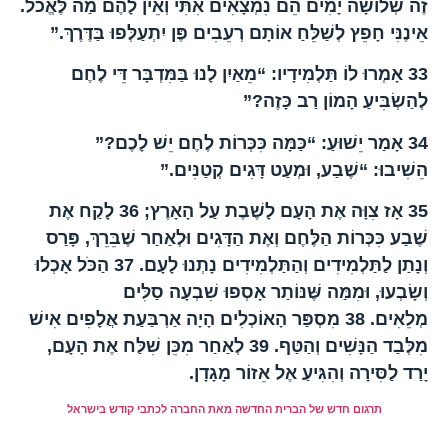
זֶה שְׁלוֹשָׁה יָמִים הֵם נִמְצָאִים אִתִּי וְאֵין לָהֶם מַה לֶּאֱכֹל.
אֵינֶנִּי חָפֵץ לְשַׁלֵּחַ אוֹתָם רְעֵבִים פֶּן יִתְעַלְּפוּ בַּדֶּרֶךְ.”
33
אָמְרוּ לוֹ תַּלְמִידָיו: “מֵאַיִן לָנוּ בַּמִּדְבָּר דֵּי לֶחֶם
לְהַשְׂבִּיעַ הָמוֹן רַב כָּזֶה?”
34
אָמַר יֵשׁוּעַ: “כַּמָּה כִּכְּרוֹת לֶחֶם יֵשׁ לָכֶם?”
הֵשִׁיבוּ: “שֶׁבַע, וּמְעַט דָּגִים קְטַנִּים.”
35
אָז צִוָּה אֶת הָעָם לָשֶׁבֶת עַל הָאָרֶץ;
36
לָקַח אֶת
שֶׁבַע כִּכְּרוֹת הַלֶּחֶם וְאֶת הַדָּגִים וּלְאַחַר שֶׁבֵּרֵךְ, פָּרַס
וְנָתַן לַתַּלְמִידִים וְהַתַּלְמִידִים נָתְנוּ לָעָם.
37
הַכֹּל אָכְלוּ
וְשָׂבְעוּ, וּמִמַּה שֶּׁנּוֹתַר אָסְפוּ שִׁבְעָה סַלִּים
מְלֵאִים.
38
מִסְפַּר הָאוֹכְלִים הָיָה אַרְבַּעַת אֲלָפִים אִישׁ
מִלְּבַד הַנָּשִׁים וְהַטַּף.
39
לְאַחַר מִכֵּן שִׁלַּח אֶת הָעָם,
יָרַד לַסִּירָה וְהִגִּיעַ אֶל אֵזוֹר מָגָדָן.
תרגום חדש של הברית החדשה מאת החברה לכתבי קודש בישראל