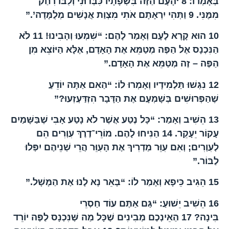
בְּאָמְרוֹ:
8
‘הָעָם הַזֶּה בִּשְׂפָתָיו כִּבְּדוּנִי וְלִבּוֹ רִחַק
מִמֶּנִּי.
9
וַתְּהִי יִרְאָתָם אֹתִי מִצְוַת אֲנָשִׁים מְלֻמָּדָה’.”
10
הוּא קָרָא לָעָם וְאָמַר לָהֶם: “שִׁמְעוּ וְהָבִינוּ!
11
לֹא
הַנִּכְנָס אֶל הַפֶּה מְטַמֵּא אֶת הָאָדָם, אֶלָּא הַיּוֹצֵא מִן
הַפֶּה – זֶה מְטַמֵּא אֶת הָאָדָם.”
12
נִגְּשׁוּ תַּלְמִידָיו וְאָמְרוּ לוֹ: “הַאִם אַתָּה יוֹדֵעַ
שֶׁהַפְּרוּשִׁים בְּשָׁמְעָם אֶת הַדָּבָר הִזְדַּעְזְעוּ?”
13
הֵשִׁיב וְאָמַר: “כָּל נֶטַע אֲשֶׁר לֹא נָטַע אָבִי שֶׁבַּשָּׁמַיִם
עָקוֹר יֵעָקֵר.
14
הַנִּיחוּ לָהֶם. מוֹרֵי־דֶרֶךְ עִוְרִים הֵם
לְעִוְרִים; וְאִם עִוֵּר מַדְרִיךְ אֶת הָעִוֵּר הֲרֵי שְׁנֵיהֶם יִפְּלוּ
לַבּוֹר.”
15
הֵגִיב כֵּיפָא וְאָמַר לוֹ: “בָּאֵר נָא לָנוּ אֶת הַמָּשָׁל.”
16
הֵשִׁיב יֵשׁוּעַ: “גַּם אַתֶּם עוֹד חַסְרֵי
בִּינָה?
17
הַאֵינְכֶם מְבִינִים שֶׁכָּל מַה שֶּׁנִּכְנָס לַפֶּה יוֹרֵד