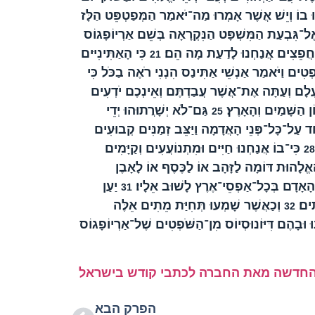
 בוֹ וְיֵשׁ אֲשֶׁר אָמְרוּ מַה־יֹּאמַר הַמְּפַטְפֵּט הַלָּז
 אֶל־גִּבְעַת הַמִּשְׁפָּט הַנִּקְרָאָה בְּשֵׁם אַרְיוֹפָגוֹס
וַחֲפֵצִים אֲנַחְנוּ לָדַעַת מָה הֵם׃
כִּי הָאַתִּינִיּים
21
פְטִים וַיֹּאמַר אַנְשֵׁי אַתִּינַס הִנְנִי רֹאֶה בַכֹּל כִּי
ֶעְלָם וְעַתָּה אֶת־אֲשֶׁר עֲבַדְתֶּם וְאֵינְכֶם יֹדְעִים
 הַשָּׁמַיִם וְהָאָרֶץ׃
גַּם־לֹא יְשָׁרֲתוּהוּ יְדֵי
25
ד עַל־כָּל־פְּנֵי הָאֲדָמָה וַיַּצֵּב זְמַנִּים קְבוּעִים
כִּי־בוֹ אֲנַחְנוּ חַיִּים וּמִתְנוֹעֲעִים וְקַיָּמִים
28
הָאֱלָהוּת דּוֹמָה לַזָּהָב אוֹ לַכֶּסֶף אוֹ לָאָבֶן
הָאָדָם בְּכָל־אַפְסֵי־אֶרֶץ לָשׁוּב אֵלָיו׃
יַעַן
31
תִים׃
וְכַאֲשֶׁר שָׁמְעוּ תְּחִיַּת מֵתִים אֵלֶּה
32
וּ וּבָהֶם דִּיּוֹנוּסְיוֹס מִן־הַשֹּׁפְטִים שֶׁל־אַרְיוֹפָגוֹס
החדשה מאת החברה לכתבי קודש בישראל
הפרק הבא