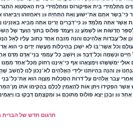
 מִתַּלְמִידֵי בֵּית אַפִּיקוֹרוֹס וּמִתַּלְמִידֵי בֵּית הָאִסְטְוָא הִתְגָּרוּ
 כִּי־בִשָּׂר אֹתָם אֶת־יֵשׁוּעַ וְאֵת הַתְּחִיָּה׃
וַיֹּאחֲזוּהוּ וַיְבִיאֻהוּ
19
את אֲשֶׁר אַתָּה מְלַמֵּד׃
כִּי־דְבָרִים זָרִים אַתָּה מֵבִיא בְאָזְנֵינוּ 
20
ְסַפֵּר חֲדָשׁוֹת אוֹ לִשְׁמֹעַ׃
וַיַּעֲמֹד פּוֹלוֹס בְּתוֹךְ הַוַּעַד שֶׁל הַשֹּׁ
22
וֹנֵן אֶל־עֲבֹדוֹת אֱלֹהֵיכֶם וְהִנֵּה מִזְבֵּחַ אֶחָד כָּתוּב עָלָיו לָאֵל הַנּ
 וְכֹל אֲשֶׁר־בּוֹ לֹא יִשְׁכֹּן בְּהֵיכָלוֹת מַעֲשֵׂה יָדָיִם כִּי הוּא אֲדוֹן
 חַיִּים וּנְשָׁמָה וְכָל־דָּבָר׃
וַיּוֹשֶׁב כָּל־עַמְמֵי בְנֵי־אָדָם מִדָּם אֶחָ
26
ּלַי יְמַשְּׁשֻׁהוּ וְיִמְצָאֻהוּ אַף כִּי־אֵינֶנּוּ רָחוֹק מִכָּל־אֶחָד מִמֶּנּוּ׃
נָחְנוּ׃
וְהִנֵּה בִּהְיוֹתֵנוּ יְלִידֵי הָאֱלֹהִים לֹא־נָכוֹן לָנוּ לַחֲשֹׁב שֶׁ
29
אַחֲרֵי עֲבֹר אֱלֹהִים עַל־דֹרוֹת הַסִּכְלוּת מְצַוֶּה הוּא אֶת־כָּל־בְּנֵי 
ֲשֶׁר הִפְקִידוֹ וַיִּתֵּן אוֹת לְהַאֲמִין לְכֻלָּם בַּהֲקִימוֹ אֹתוֹ מִן־הַמֵּ
ן אַחֵר׃
וּבְכֵן יָצָא פוֹלוֹס מִתּוֹכָם׃
וּמִקְצָתָם דָּבְקוּ בוֹ וַיַּאֲמִינ
34
33
תרגום חדש של הברית 