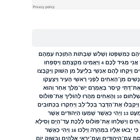
הֶם כְּמִשְׁפָּטוֹ וְשָׁלשׁ שַׁבָּתוֹת הִתְוַכַּח עִמָּהֶם
 אֲנִי מַגִּיד לָכֶם׃
וַיַּאֲמִינוּ מִקְצָתָם וַיִּסָּפְחוּ
4
ִים וַיִּקְחוּ לָהֶם אַנְשֵׁי בְלִיַּעַל מִן הַשּׁוּק וַיְקַבְּצוּ
ָשִׁים מִן־הָאַחִים לִפְנֵי רָאשֵׁי הָעִיר וַיִּצְעֲקוּ
ֶת־דָּתֵי קֵיסַר בְּאָמְרָם יֵשׁ־מֶלֶךְ אַחֵר וְהוּא
שַׁלְּחוּם׃
וְהָאַחִים מִהֲרוּ לְהוֹלִיךְ אֶת־פּוֹלוֹס
10
ַיְקַבְּלוּ אֶת־הַדָּבָר בְּכָל־לֵב וַיַּחְקְרוּ בַכְּתוּבִים
מְעָט׃
וַיְהִי כַּאֲשֶׁר שָׁמְעוּ הַיְּהוּדִים אֲשֶׁר
13
ַחִים וַיְשַׁלְחוּ אֶת־פּוֹלוֹס לָלֶכֶת עַד־הַיָּם וְסִילָא
 יָבֹאוּ אֵלָיו בִּמְהֵרָה וַיֵּלֵכוּ׃
וַיְהִי כַּאֲשֶׁר
16
ֵסֶת עִם־הַיְּהוּדִים וְעִם־יִרְאֵי אֱלֹהִים וּבַשּׁוּק יוֹם