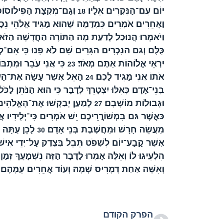
יוֹם עִם־הַנִּקְרִים אֵלָיו׃
וְגַם־מִקְצָת הַפִילוֹסוֹפִים
18
וַאֲחֵרִים אֹמְרִים כִּמְדֻמֶּה שֶׁהוּא מַגִּיד אֱלֹהֵי נֵכָר
וַיֹּאמְרוּ הֲנוּכַל לָדַעַת מָה הַתּוֹרָה הַחֲדָשָׁה הַזֹּ
כֻּלָּם וְגַם הַנָּכְרִים הַגָּרִים שָׁם לֹא פָנוּ כִּי אִם־ל
יִרְאֵי אֱלוֹהוֹת אַתֶּם מְאֹד׃
כִּי אֲנִי עֹבֵר וּמִתְבּ
23
אֹתוֹ אֲנִי מַגִּיד לָכֶם׃
הָאֵל אֲשֶׁר עָשָׂה אֶת־הָעוֹלָם
24
בְנֵי־אָדָם כְּאִלּוּ יִצְטָרֵךְ לְדָבָר כִּי הוּא הַנֹּתֵן לַכֹּל
וּגְבוּלוֹת מוֹשָׁבָם׃
לְמַעַן יְבַקְשׁוּ אֶת־הָאֱלֹהִים או
27
כַּאֲשֶׁר גַּם בִּמְשׁוֹרֲרֵיכֶם יֵשׁ אֹמְרִים כִּי־יְלִידָיו אֲ
מַעֲשֵׂה חָרָשׁ וּמַחֲשֶׁבֶת בְּנֵי אָדָם׃
לָכֵן עַתָּה 
30
אֲשֶׁר קָבַע־יוֹם לִשְׁפֹּט תֵּבֵל בְּצֶדֶק עַל־יְדֵי אִישׁ א
הִלְעִיגוּ לוֹ וְאֵלֶּה אָמְרוּ לַדָּבָר הַזֶּה נִשְׁמָעֲךָ זְמַ
וְאִשָּׁה אַחַת דָּמָרִיס שְׁמָהּ וְעוֹד אֲחֵרִים עִמָּהֶם׃
הפרק הקודם