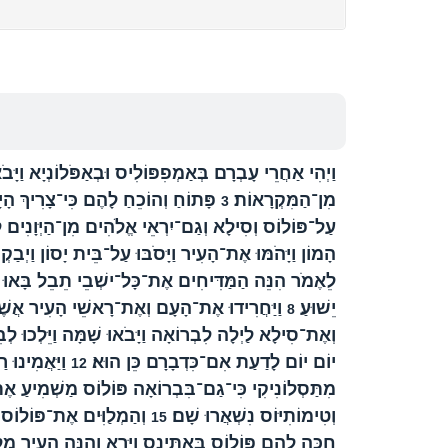
וַיְהִי אַחֲרֵי עָבְרָם בְּאַמְפִפּוֹלִיס וּבְאַפֹּלוֹנְיָא וַיָּ
מִן־הַמִּקְרָאוֹת׃
פָּתוֹחַ וְהוֹכֵחַ לָהֶם כִּי־צָרִיךְ הָיָ
3
עַל־פּוֹלוֹס וְסִילָא וְגַם־יִרְאֵי אֱלֹהִים מִן־הַיְּוָנִי
הָמוֹן וַיָּהֹמּוּ אֶת־הָעִיר וַיָּסֹבּוּ עַל־בֵּית יָסוֹן וַיְ
לֵאֶמֹר הִנֵּה הַמַּדִּיחִים אֶת־כָּל־ישְׁבֵי תֵבֵל בָּאוּ
יֵשׁוּעַ׃
וַיַּחֲרִידוּ אֶת־הָעָם וְאֶת־רָאשֵׁי הָעִיר אֲש
8
וְאֶת־סִילָא לַיְלָה לִבְרוֹאָה וַיָּבֹאוּ שָׁמָּה וַיֵּלְכוּ לְ
יוֹם יוֹם לָדַעַת אִם־כִּדְבָרָם כֵּן הוּא׃
וַיַּאֲמִינוּ 
12
מִתַּסְלוֹנִיקִי כִּי־גַם־בִּבְרוֹאָה פּוֹלוֹס מַשְׁמִיעַ אֶת
וְטִימוֹתִיּוֹס נִשְׁאֲרוּ שָׁם׃
וְהַמְלַוִּים אֶת־פּוֹלוֹס הו
15
חִכָּה לָהֶם פּוֹלוֹס בְּאַתִּינַס וַיַּרְא וְהִנֵּה הָעִיר מְל