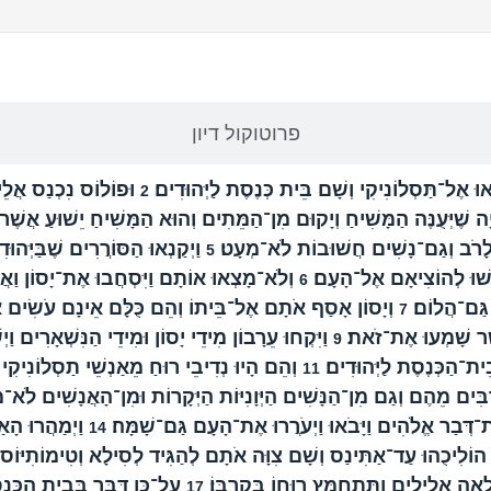
הפרק בברית החדשה
פרוטוקול דיון
בֹאוּ אֶל־תַּסְלוֹנִיקִי וְשָׁם בֵּית כְּנֶסֶת לַיְּהוּדִים׃
וּפוֹלוֹס נִכְנַס אֲלֵי
2
ה שֶׁיְּעֻנֶּה הַמָּשִׁיחַ וְיָקוּם מִן־הַמֵּתִים וְהוּא הַמָּשִׁיחַ יֵשׁוּעַ אֲשֶׁר
ם לָרֹב וְגַם־נָשִׁים חֲשׁוּבוֹת לֹא־מְעָט׃
וַיְקַנְאוּ הַסּוֹרֲרִים שֶׁבַּיְּהוּד
5
בַקְשׁוּ לְהוֹצִיאָם אֶל־הָעָם׃
וְלֹא־מָצְאוּ אוֹתָם וַיִּסְחֲבוּ אֶת־יָסוֹן וַאֲנ
6
 גַּם־הֲלוֹם׃
וְיָסוֹן אָסַף אֹתָם אֶל־בֵּיתוֹ וְהֵם כֻּלָּם אֵינָם עֹשִׂים א
7
ֶׁר שָׁמְעוּ אֶת־זֹאת׃
וַיִּקְחוּ עֵרָבוֹן מִידֵי יָסוֹן וּמִידֵי הַנִּשְׁאָרִים וַיְ
9
בֵית־הַכְּנֶסֶת לַיְּהוּדִים׃
וְהֵם הָיוּ נְדִיבֵי רוּחַ מֵאַנְשֵׁי תַסְלוֹנִיקִי ו
11
רַבִּים מֵהֶם וְגַם מִן־הַנָּשִׁים הַיְּוָנִיּוֹת הַיְּקָרוֹת וּמִן־הָאֲנָשִׁים לֹא־
־דְּבַר אֱלֹהִים וַיָּבֹאוּ וַיְעֹרֲרוּ אֶת־הָעָם גַּם־שָׁמָּה׃
וַיְמַהֲרוּ הָא
14
ֹלִיכֻהוּ עַד־אַתִּינַס וְשָׁם צִוָּה אֹתָם לְהַגִּיד לְסִילָא וְטִימוֹתִיּוֹס כִּי
ֵאָה אֱלִילִים וַתִּתְחַמֵּץ רוּחוֹ בְּקִרְבּוֹ׃
עַל־כֵּן דִּבֶּר בְּבֵית הַכְּנ
17