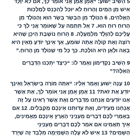
5
הֵשִׁיב יֵשׁוּעַ: “אָמֵן אָמֵן אֲנִי אוֹמֵר לְךָ, אִם לֹא יִוָּלֵד
אִישׁ מִן הַמַּיִם וְהָרוּחַ לֹא יוּכַל לְהִכָּנֵס לְמַלְכוּת
הָאֱלֹהִים.
6
הַנּוֹלָד מִן הַבָּשָׂר בָּשָׂר הוּא וְהַנּוֹלָד מִן
הָרוּחַ רוּחַ הוּא.
7
אַל תִּתְמַהּ עַל שֶׁאוֹמֵר אֲנִי לְךָ כִּי
עֲלֵיכֶם לְהִוָּלֵד מִלְמַעְלָה.
8
הָרוּחַ נוֹשֶׁבֶת הֵיכָן שֶׁהִיא
רוֹצָה וְאֶת קוֹלָהּ אַתָּה שׁוֹמֵעַ, אַךְ אֵינְךָ יוֹדֵעַ מֵאַיִן הִיא
בָּאָה וּלְאָן הִיא הוֹלֶכֶת. כָּךְ כָּל מִי שֶׁנּוֹלָד מִן הָרוּחַ.”
9
הֵשִׁיב נַקְדִּימוֹן וְאָמַר לוֹ: “כֵּיצַד יִתָּכְנוּ הַדְּבָרִים
הָאֵלֶּה?”
10
עָנָה יֵשׁוּעַ וְאָמַר אֵלָיו: “אַתָּה מוֹרֶה בְּיִשְׂרָאֵל וְאֵינְךָ
יוֹדֵעַ אֶת זֹאת?
11
אָמֵן אָמֵן אֲנִי אוֹמֵר לְךָ, אֶת אֲשֶׁר
אָנוּ יוֹדְעִים אֲנַחְנוּ מְדַבְּרִים וְאֶת אֲשֶׁר רָאִינוּ עַל זֶה
אֲנַחְנוּ מְעִידִים, וְאֶת עֵדוּתֵנוּ אֵינְכֶם מְקַבְּלִים.
12
אִם
בְּאָמְרִי לָכֶם דְּבָרִים מֵעִנְיְנֵי הָאָרֶץ אֵינְכֶם מַאֲמִינִים,
אֵיךְ תַּאֲמִינוּ אִם אֹמַר לָכֶם דְּבָרִים מֵעִנְיְנֵי
הַשָּׁמַיִם?
13
אִישׁ לֹא עָלָה הַשָּׁמַיְמָה מִלְּבַד זֶה שֶׁיָּרַד