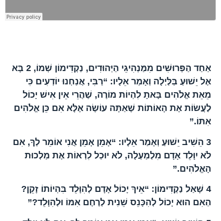
הפרק בברית החדשה
אַחַד הַפְּרוּשִׁים מִמַּנְהִיגֵי הַיְּהוּדִים, נַקְדִּימוֹן שְׁמוֹ,
2
בָּא
אֶל יֵשׁוּעַ בַּלַּיְלָה וְאָמַר אֵלָיו: “רַבִּי, אֲנַחְנוּ יוֹדְעִים כִּי
מֵאֵת אֱלֹהִים בָּאתָ לִהְיוֹת מוֹרֶה, שֶׁהֲרֵי אֵין אִישׁ יָכוֹל
לַעֲשׂוֹת אֶת הָאוֹתוֹת שֶׁאַתָּה עוֹשֶׂה אֶלָּא אִם כֵּן אֱלֹהִים
אִתּוֹ.”
3
הֵשִׁיב יֵשׁוּעַ וְאָמַר אֵלָיו: “אָמֵן אָמֵן אֲנִי אוֹמֵר לְךָ, אִם
לֹא יִוָּלֵד אָדָם מִלְמַעְלָה, לֹא יוּכַל לִרְאוֹת אֶת מַלְכוּת
הָאֱלֹהִים.”
4
שָׁאַל נַקְדִּימוֹן: “אֵיךְ יָכוֹל אָדָם לְהִוָּלֵד בִּהְיוֹתוֹ זָקֵן?
הַאִם הוּא יָכוֹל לְהִכָּנֵס שֵׁנִית לְרֶחֶם אִמּוֹ וּלְהִוָּלֵד?”