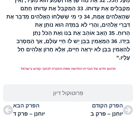
מֵעַל הַכֹּל.
32
אֶת מַה שֶּׁרָאָה וְשָׁמַע הוּא מֵעִיד, וְאֵין
מְקַבְּלִים אֶת עֵדוּתוֹ.
33
הַמְקַבֵּל אֶת עֵדוּתוֹ חָתַם
שֶׁהָאֱלֹהִים אֱמֶת,
34
כִּי מִי שֶׁשְּׁלָחוֹ הָאֱלֹהִים מְדַבֵּר אֶת
דִּבְרֵי אֱלֹהִים, וַהֲרֵי לֹא בְּמִדָּה הוּא נוֹתֵן אֶת
הָרוּחַ.
35
הָאָב אוֹהֵב אֶת בְּנוֹ וְאֶת הַכֹּל נָתַן
בְּיָדוֹ.
36
הַמַּאֲמִין בַּבֵּן יֵשׁ לוֹ חַיֵּי עוֹלָם, אַךְ הַמְסָרֵב
לְהַאֲמִין בַּבֵּן לֹא יִרְאֶה חַיִּים, אֶלָּא חֲרוֹן אֱלֹהִים חָל
עָלָיו.”
תרגום חדש של הברית החדשה מאת החברה לכתבי קודש בישראל
פרוטוקול דיון
הפרק הקודם
הפרק הבא
יוחנן – פרק ב
יוחנן – פרק ד