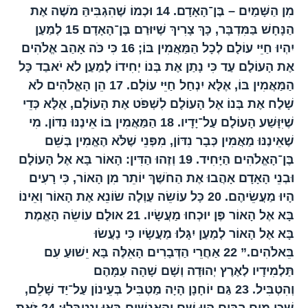
מִן הַשָּׁמַיִם – בֶּן־הָאָדָם.
14
וּכְמוֹ שֶׁהִגְבִּיהַּ מֹשֶׁה אֶת
הַנָּחָשׁ בַּמִּדְבָּר, כָּךְ צָרִיךְ שֶׁיּוּרַם בֶּן־הָאָדָם
15
לְמַעַן
יִהְיוּ חַיֵּי עוֹלָם לְכָל הַמַּאֲמִין בּוֹ;
16
כִּי כֹּה אָהַב אֱלֹהִים
אֶת הָעוֹלָם עַד כִּי נָתַן אֶת בְּנוֹ יְחִידוֹ לְמַעַן לֹא יֹאבַד כָּל
הַמַּאֲמִין בּוֹ, אֶלָּא יִנְחַל חַיֵּי עוֹלָם.
17
הֵן הָאֱלֹהִים לֹא
שָׁלַח אֶת בְּנוֹ אֶל הָעוֹלָם לִשְׁפֹּט אֶת הָעוֹלָם, אֶלָּא כְּדֵי
שֶׁיִּוָּשַׁע הָעוֹלָם עַל־יָדָיו.
18
הַמַּאֲמִין בּוֹ אֵינֶנּוּ נִדּוֹן. מִי
שֶׁאֵינֶנּוּ מַאֲמִין כְּבָר נִדּוֹן, מִפְּנֵי שֶׁלֹּא הֶאֱמִין בְּשֵׁם
בֶּן־הָאֱלֹהִים הַיָּחִיד.
19
וְזֶהוּ הַדִּין: הָאוֹר בָּא אֶל הָעוֹלָם
וּבְנֵי הָאָדָם אָהֲבוּ אֶת הַחֹשֶׁךְ יוֹתֵר מִן הָאוֹר, כִּי רָעִים
הָיוּ מַעֲשֵׂיהֶם.
20
כָּל עוֹשֵׂה עַוְלָה שׂוֹנֵא אֶת הָאוֹר וְאֵינוֹ
בָּא אֶל הָאוֹר פֶּן יוּכְחוּ מַעֲשָׂיו.
21
אוּלָם עוֹשֵׂה הָאֱמֶת
בָּא אֶל הָאוֹר לְמַעַן יִגָּלוּ מַעֲשָׂיו כִּי נַעֲשׂוּ
בֵּאלֹהִים.”
22
אַחֲרֵי הַדְּבָרִים הָאֵלֶּה בָּא יֵשׁוּעַ עִם
תַּלְמִידָיו לְאֶרֶץ יְהוּדָה וְשָׁם שָׁהָה עִמָּהֶם
וְהִטְבִּיל.
23
גַּם יוֹחָנָן הָיָה מַטְבִּיל בְּעֵינוֹן עַל־יַד שָׁלֵם,