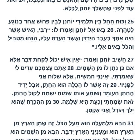
שֶׁכֵּן מַיִם רַבִּים הָיוּ שָׁם וְהָאֲנָשִׁים בָּאוּ וְנִטְבְּלוּ;
24
זֹאת
עוֹד לִפְנֵי שֶׁהֻשְׁלַךְ יוֹחָנָןְ לַכֶּלֶא.
25
וִכּוּחַ הֵחֵל בֵּין תַּלְמִידֵי יוֹחָנָן לְבֵין פָּרוּשׁ אֶחָד בְּנוֹגֵעַ
לַטָּהֳרָה.
26
בָּאוּ אֶל יוֹחָנָן וְאָמְרוּ לוֹ: “רַבִּי, הָאִישׁ אֲשֶׁר
הָיָה אִתְּךָ בְּעֵבֶר הַיַּרְדֵּן וַאֲשֶׁר הֵעַדְתָּ עָלָיו, הִנֵּהוּ מַטְבִּיל
וְהַכֹּל בָּאִים אֵלָיו.”
27
הֵשִׁיב יוֹחָנָן וְאָמַר: “אֵין אִישׁ יָכוֹל לָקַחַת דָּבָר אֶלָּא
אִם כֵּן נִתַּן לוֹ מִן הַשָּׁמַיִם.
28
אַתֶּם עַצְמְכֶם עֵדִים לִי
שֶׁאָמַרְתִּי, ‘אֵינֶנִּי הַמָּשִׁיחַ, אֶלָּא שָׁלוּחַ אֲנִי
לְפָנָיו’.
29
זֶה אֲשֶׁר לוֹ הַכַּלָּה הוּא הֶחָתָן, אֲבָל יְדִיד
הֶחָתָן הָעוֹמֵד וְשׁוֹמֵעַ אוֹתוֹ שָׂמוֹחַ יִשְׂמַח לְקוֹל הֶחָתָן.
זֹאת שִׂמְחָתִי וְכָעֵת הִיא שְׁלֵמָה.
30
מִן הַהֶכְרֵחַ שֶׁהוּא
יֵלֵךְ וְיִגְדַּל וַאֲנִי אֶקְטַן.
31
הַבָּא מִלְמַעְלָה הוּא מֵעַל הַכֹּל. זֶה שֶׁמִּן הָאָרֶץ מִן
הָאָרֶץ הוּא וּמֵעִנְיְנֵי הָאָרֶץ יְדַבֵּר. הַבָּא מִן הַשָּׁמַיִם הוּא