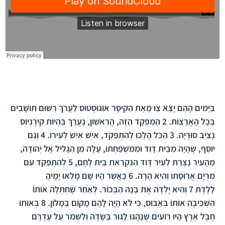
הפרק בברית החדשה
בַּיָּמִים הָהֵם יָצָא צַו מֵאֵת הַקֵּיסָר אוֹגוּסְטוֹס לַעֲרֹךְ רִשּׁוּם תּוֹשָׁבִים
בְּכָל הָאֲרָצוֹת.
2
הַמִּפְקָד הַזֶּה, הָרִאשׁוֹן, נֶעֱרַךְ בִּהְיוֹת קִירֶנְיוֹס
נְצִיב סוּרְיָה.
3
הַכֹּל הָלְכוּ לְהִתְפַּקֵּד, אִישׁ אִישׁ לְעִירוֹ.
4
וְגַם
יוֹסֵף, שֶׁהָיָה מִבֵּית דָּוִד וּמִמִּשְׁפַּחְתּוֹ, עָלָה מִן הַגָּלִיל אֶל יְהוּדָה,
מֵהָעִיר נָצְרַת לְעִיר דָּוִד הַנִּקְרֵאת בֵּית לֶחֶם,
5
לְהִתְפַּקֵּד עִם
מִרְיָם אֲרוּסָתוֹ וְהִיא הָרָה.
6
כַּאֲשֶׁר הָיוּ שָׁם מָלְאוּ יָמֶיהָ
לָלֶדֶת
7
וְהִיא יָלְדָה אֶת בְּנָהּ הַבְּכוֹר. לְאַחַר שֶׁחִתְּלָה אוֹתוֹ
הִשְׁכִּיבָה אוֹתוֹ בְּאֵבוּס, כִּי לֹא הָיָה לָהֶם מָקוֹם בַּמָּלוֹן.
8
בְּאוֹתוֹ
חֶבֶל אֶרֶץ הָיוּ רוֹעִים שֶׁנָּהֲגוּ לָגוּר בַּשָֹדֶה וְלִשְׁמֹר עַל עֶדְרָם