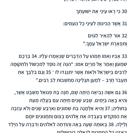
30
כִּי רָאוּ עֵינַי אֶת יְשׁוּעָתְךָ
31
אֲשֶׁר הֲכִינוֹתָ לְעֵינֵי כָּל הָעַמִּים:
32
אוֹר לְהָאִיר לַגּוֹיִם
וְתִפְאֶרֶת יִשְׂרָאֵל עַמֶּךָ.”
33
אָבִיו וְאִמּוֹ תָּמְהוּ עַל הַדְּבָרִים שֶׁנֶּאֶמְרוּ עָלָיו.
34
בֵּרְכָם
שִׁמְעוֹן וְאָמַר אֶל מִרְיָם אִמּוֹ: “הִנֵּה זֶה נוֹסַד לְמִכְשׁוֹל וְלִתְקוּמָה
לְרַבִּים בְּיִשְׂרָאֵל וּלְאוֹת אֲשֶׁר יִתְנַגְּדוּ לוֹ ־
35
וְגַם בְּלִבֵּךְ אַתְּ
תַּעֲבֹר חֶרֶב – לְמַעַן תִּגָּלֶינָה מַחְשְׁבוֹת לֵב רַבִּים.”
36
גַּם אִשָּׁה נְבִיאָה הָיְתָה שָׁם, חַנָּה בַּת פְּנוּאֵל מִשֵּׁבֶט אָשֵׁר,
וְהִיא בָּאָה בַּיָּמִים. שֶׁבַע שָׁנִים חָיְתָה עִם בַּעֲלָהּ מֵעֵת
בְּתוּלֶיהָ;
37
וְהִיא אַלְמָנָה בַּת שְׁמוֹנִים וְאַרְבַּע שָׁנִים וְלֹא עָזְבָה
אֶת הַמִּקְדָּשׁ בְּעָבְדָהּ אֶת אֱלֹהִים בְּצוֹם וְתַחֲנוּנִים יוֹמָם
וָלַיְלָה.
38
בְּאוֹתָהּ שָׁעָה בָּאָה וְהוֹדְתָה לֵאלֹהִים וְדִבְּרָה עַל הַיֶּלֶד
בְּאָזְנֵי כָּל הַמְחַכִּים לַגְּאֻלָּה בִּירוּשָׁלַיִם.