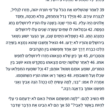
39
לְאַחַר שֶׁהִשְׁלִימוּ אֶת הַכֹּל עַל־פִּי תּוֹרַת יהוה, חָזְרוּ לַגָּלִיל,
לְנָצְרַת עִירָם.
40
וְהַיֶּלֶד גָּדַל וְהִתְחַזֵּק, מָלֵא חָכְמָה, וְחֶסֶד
אֱלֹהִים הָיָה עָלָיו.
41
מִדֵּי שָׁנָה בְּשָׁנָה עָלוּ הוֹרָיו לִירוּשָׁלַיִם בְּחַג
הַפֶּסַח.
42
וּבִמְלֹאת לוֹ שְׁתֵּים־עֶשְׂרֵה שָׁנִים עָלוּ לִירוּשָׁלַיִם
כְּמִנְהַג הֶחָג.
43
כְּשֶׁמָּלְאוּ הַיָּמִים שָׁבוּ, אַךְ הַנַּעַר יֵשׁוּעַ נִשְׁאַר
בִּירוּשָׁלַיִם וְהוֹרָיו לֹא יָדְעוּ.
44
הוֹאִיל וְחָשְׁבוּ שֶׁהוּא נִמְצָא בַּשַּׁיָּרָה
הָלְכוּ כִּבְרַת דֶּרֶךְ יוֹם אֶחָד וְחִפְּשׂוּהוּ בֵּין הַקְּרוֹבִים
וְהַמַּכָּרִים,
45
אַךְ כֵּיוָן שֶׁלֹּא מְצָאוּהוּ חָזְרוּ לִירוּשָׁלַיִם לְחַפֵּשׂ
אוֹתוֹ.
46
לְאַחַר שְׁלוֹשָׁה יָמִים מְצָאוּהוּ בַּמִּקְדָּשׁ וְהוּא יוֹשֵׁב בֵּין
הַמּוֹרִים, שׁוֹמֵעַ אוֹתָם וְשׁוֹאֵל אוֹתָם;
47
וְכָל שׁוֹמְעָיו הִתְפַּלְּאוּ עַל
שִׂכְלוֹ וְעַל תְּשׁוּבוֹתָיו.
48
כַּאֲשֶׁר רָאוּ אוֹתוֹ הוֹרָיו הִשְׁתּוֹמְמוּ.
אָמְרָה לוֹ אִמּוֹ: “בְּנִי, לָמָּה עָשִׂיתָ לָנוּ כָּכָה? הִנֵּה אָבִיךָ וַאֲנִי
חִפַּשְׂנוּ אוֹתְךָ בִּדְאָגָה רַבָּה.”
49
הֵשִׁיב לָהֶם: “לָמָּה חִפַּשְׂתֶּם אוֹתִי? הַאִם לֹא יְדַעְתֶּם כִּי עָלַי
לִהְיוֹת בַּאֲשֶׁר לְאָבִי?”
50
אַךְ הֵם לֹא הֵבִינוּ אֶת הַדָּבָר שֶׁדִּבֵּר