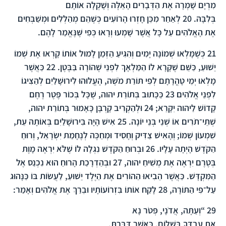
מִרְיָם שָׁמְרָה אֶת הַדְּבָרִים הָאֵלֶּה וְשָׁקְלָה אוֹתָם
בְּלִבָּהּ.
20
לְאַחַר מִכֵּן חָזְרוּ הָרוֹעִים כְּשֶׁהֵם מְהַלְלִים וּמְשַׁבְּחִים
אֶת הָאֱלֹהִים עַל כָּל אֲשֶׁר שָׁמְעוּ וְרָאוּ כְּפִי שֶּׁנֶּאֱמַר לָהֶם.
21
כְּשֶׁמָּלְאוּ שְׁמוֹנָה יָמִים וְהִגִּיעַ הַזְּמַן לָמוּל אוֹתוֹ קָרְאוּ אֶת שְׁמוֹ
יֵשׁוּעַ, כַּשֵּׁם שֶׁקָּרָא לוֹ הַמַּלְאָךְ לִפְנֵי שֶׁהוֹרָה בַּבֶּטֶן.
22
כַּאֲשֶׁר
מָלְאוּ יְמֵי טָהֳרָתָם לְפִי תּוֹרַת מֹשֶׁה, הֶעֱלוּהוּ לִירוּשָׁלַיִם לְהַצִּיגוֹ
לִפְנֵי אֱלֹהִים
23
כַּכָּתוּב בְּתוֹרַת יהוה, שֶׁכָּל בְּכוֹר פֶּטֶר רֶחֶם
קָדוֹשׁ לַיהוה יִקָּרֵא;
24
וּלְהַקְרִיב קָרְבָּן כָּאָמוּר בְּתוֹרַת יהוה,
שְׁתֵּי־תֹרִים אוֹ שְׁנֵי בְּנֵי יוֹנָה.
25
אִישׁ הָיָה בִּירוּשָׁלַיִם בְּאוֹתָהּ עֵת,
שִׁמְעוֹן שְׁמוֹ; וְהָאִישׁ צַדִּיק וְחָסִיד וּמְחַכֶּה לְנֶחָמַת יִשְׂרָאֵל, וְרוּחַ
הַקֹּדֶשׁ הָיְתָה עָלָיו.
26
וּבְרוּחַ הַקֹּדֶשׁ נִגְלָה לוֹ שֶׁלֹּא יִרְאֶה מָוֶת
בְּטֶרֶם יִרְאֶה אֶת מְשִׁיחַ יהוה,
27
וּבְהַדְרָכַת הָרוּחַ הוּא נִכְנַס אֶל
הַמִּקְדָּשׁ. כַּאֲשֶׁר הֵבִיאוּ הַהוֹרִים אֶת הַיֶּלֶד יֵשׁוּעַ, לַעֲשׂוֹת בּוֹ כַּנָּהוּג
עַל־פִּי הַתּוֹרָה,
28
לָקַח אוֹתוֹ בִּזְרוֹעוֹתָיו וּבֵרַךְ אֶת אֱלֹהִים וְאָמַר:
29
“וְעַתָּה, אֲדֹנָי, פְּטֹר נָא
אֶת עַבְדְּךָ בְּשָׁלוֹם, כַּאֲשֶׁר דִּבַּרְתָּ,