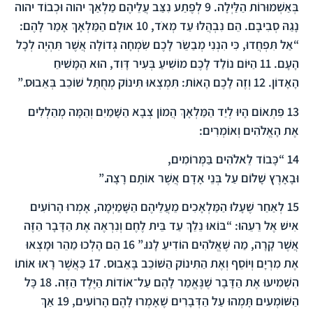
בְּאַשְׁמוּרוֹת הַלַּיְלָה.
9
לְפֶתַע נִצַּב עֲלֵיהֶם מַלְאַךְ יהוה וּכְבוֹד יהוה
נָגַהּ סְבִיבָם. הֵם נִבְהֲלוּ עַד מְאֹד,
10
אוּלָם הַמַּלְאָךְ אָמַר לָהֶם:
“אַל תִּפְחֲדוּ, כִּי הִנְנִי מְבַשֵֹר לָכֶם שִׂמְחָה גְּדוֹלָה אֲשֶׁר תִּהְיֶה לְכָל
הָעָם.
11
הַיּוֹם נוֹלַד לָכֶם מוֹשִׁיעַ בְּעִיר דָּוִד, הוּא הַמָּשִׁיחַ
הָאָדוֹן.
12
וְזֶה לָכֶם הָאוֹת: תִּמְצְאוּ תִּינוֹק מְחֻתָּל שׁוֹכֵב בְּאֵבוּס.”
13
פִּתְאוֹם הָיוּ לְיַד הַמַּלְאָךְ הֲמוֹן צְבָא הַשָּׁמַיִם וְהֵמָּה מְהַלְלִים
אֶת הָאֱלֹהִים וְאוֹמְרִים:
14
“כָּבוֹד לֵאלֹהִים בַּמְּרוֹמִים,
וּבָאָרֶץ שָׁלוֹם עַל בְּנֵי אָדָם אֲשֶׁר אוֹתָם רָצָה.”
15
לְאַחַר שֶׁעָלוּ הַמַּלְאָכִים מֵעֲלֵיהֶם הַשָּׁמַיְמָה, אָמְרוּ הָרוֹעִים
אִישׁ אֶל רֵעֵהוּ: “בּוֹאוּ נֵלֵךְ עַד בֵּית לֶחֶם וְנִרְאֶה אֶת הַדָּבָר הַזֶּה
אֲשֶׁר קָרָה, מַה שֶּׁאֱלֹהִים הוֹדִיעַ לָנוּ.”
16
הֵם הָלְכוּ מַהֵר וּמָצְאוּ
אֶת מִרְיָם וְיוֹסֵף וְאֶת הַתִּינוֹק הַשּׁוֹכֵב בָּאֵבוּס.
17
כַּאֲשֶׁר רָאוּ אוֹתוֹ
הִשְׁמִיעוּ אֶת הַדָּבָר שֶׁנֶּאֱמַר לָהֶם עַל־אוֹדוֹת הַיֶּלֶד הַזֶּה.
18
כָּל
הַשּׁוֹמְעִים תָּמְהוּ עַל הַדְּבָרִים שֶׁאָמְרוּ לָהֶם הָרוֹעִים,
19
אַךְ