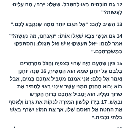
12
גַּם מוֹכְסִים בָּאוּ לְהִטָּבֵל. שָׁאֲלוּ: “רַבִּי, מֶה עָלֵינוּ
לַעֲשׂוֹת?”
13
הֵשִׁיב לָהֶם: “אַל תִּגְבּוּ יוֹתֵר מִמַּה שֶּׁנִּקְבַּע לָכֶם.”
14
גַּם אַנְשֵׁי צָבָא שָׁאֲלוּ אוֹתוֹ: “וַאֲנַחְנוּ, מַה נַּעֲשֶׂה?”
אָמַר לָהֶם: “אַל תַּעַשְׁקוּ אִישׁ וְאַל תִּגְזְלוּ, וְהִסְתַּפְּקוּ
בְּמַשְׂכֻּרְתְּכֶם.”
15
כֵּיוָן שֶׁהָעָם הָיָה שָׁרוּי בְּצִפִּיָּה וְהַכֹּל מְהַרְהֲרִים
בְּלִבָּם עַל יוֹחָנָן שֶׁמָּא הוּא הַמָּשִׁיחַ,
16
פָּנָה יוֹחָנָן
וְאָמַר אֶל כֻּלָּם: אֲנִי אָמְנָם מַטְבִּיל אֶתְכֶם בְּמַיִם, אֲבָל
בּוֹא יָבוֹא הֶחָזָק מִמֶּנִּי אֲשֶׁר אֵינֶנִּי רָאוּי לְהַתִּיר אֶת
שְׂרוֹךְ נְעָלָיו. הוּא יַטְבִּיל אֶתְכֶם בְּרוּחַ הַקֹּדֶשׁ
וּבְאֵשׁ.
17
בְּיָדוֹ קִלְשׁוֹן הַמִּזְרֶה לְנַקּוֹת אֶת גָּרְנוֹ וְלֶאֱסֹף
אֶת הַחִטָּה אֶל הָאָסָם שֶׁלּוֹ, אַךְ אֶת הַמּוֹץ יִשְׂרֹף בְּאֵשׁ
בִּלְתִּי נִכְבֵּית.”