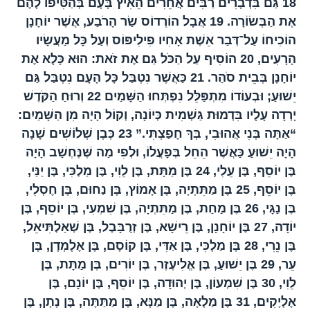
18
גַּם בִּדְבָרִים רַבִּים אֲחֵרִים הֵאִיץ בָּעָם בְּהַטִּיפוֹ לָהֶם
אֶת הַבְּשׂוֹרָה.
19
אֲבָל הוֹרְדוֹס שַׂר הָרֹבַע, אֲשֶׁר יוֹחָנָן
הוֹכִיחוֹ עַל־דְּבַר אֵשֶׁת אָחִיו פִילִיפּוֹס וְעַל כָּל מַעֲשָׂיו
הָרָעִים,
20
הוֹסִיף עַל הַכֹּל גַּם אֶת זֹאת: הוּא כָּלָא אֶת
יוֹחָנָן בְּבֵית סֹהַר.
21
כַּאֲשֶׁר נִטְבַּל כָּל הָעָם נִטְבַּל גַּם
יֵשׁוּעַ; וּבְעוֹדוֹ מִתְפַּלֵּל נִפְתְּחוּ הַשָּׁמַיִם
22
וְרוּחַ הַקֹּדֶשׁ
יָרְדָה עָלָיו בִּדְמוּת גַּשְׁמִית כְּיוֹנָה, וְקוֹל הָיָה מִן הַשָּׁמַיִם:
“אַתָּה בְּנִי אֲהוּבִי, בְּךָ חָפַצְתִּי.”
23
כְּבֶן שְׁלוֹשִׁים שָׁנָה
הָיָה יֵשׁוּעַ כַּאֲשֶׁר הֵחֵל בְּפָעֳלוֹ, וּלְפִי מַה שֶּׁנֶּחְשַׁב הָיָה
בֶּן יוֹסֵף, בֶּן עֵלִי,
24
בֶּן מַתָּת, בֶּן לֵוִי, בֶּן מַלְכִּי, בֶּן יַנַּי,
בֶּן יוֹסֵף,
25
בֶּן מַתִּתְיָה, בֶּן אָמוֹץ, בֶּן נַחוּם, בֶּן חֶסְלִי,
בֶּן נַגָּי,
26
בֶּן מַחַת, בֶּן מַתִּתְיָה, בֶּן שִׁמְעִי, בֶּן יוֹסֵף, בֶּן
יוֹדָה,
27
בֶּן יוֹחָנָן, בֶּן רֵישָׁא, בֶּן זְרֻבָּבֶל, בֶּן שְׁאַלְתִּיאֵל,
בֶּן נֵרִי,
28
בֶּן מַלְכִּי, בֶּן אַדִּי, בֶּן קוֹסָם, בֶּן אֶלְמְדָן, בֶּן
עֵר,
29
בֶּן יֵשׁוּעַ, בֶּן אֱלִיעֶזֶר, בֶּן יוֹרִים, בֶּן מַתָּת, בֶּן
לֵוִי,
30
בֶּן שִׁמְעוֹן, בֶּן יְהוּדָה, בֶּן יוֹסֵף, בֶּן יוֹנָם, בֶּן
אֶלְיָקִים,
31
בֶּן מַלְאָה, בֶּן מַנָּא, בֶּן מַתַּתָּה, בֶּן נָתָן, בֶּן