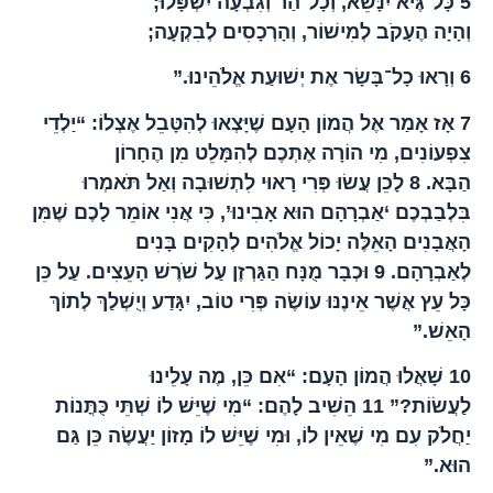
5
כָּל־גֶּיא יִנָּשֵׂא, וְכָל־הַר וְגִבְעָה יִשְׁפָּלוּ;
וְהָיָה הֶעָקֹב לְמִישׁוֹר, וְהָרְכָסִים לְבִקְעָה;
6
וְרָאוּ כָל־בָּשָׂר אֶת יְשׁוּעַת אֱלֹהֵינוּ.”
7
אָז אָמַר אֶל הֲמוֹן הָעָם שֶׁיָּצְאוּ לְהִטָּבֵל אֶצְלוֹ: “יַלְדֵי
צִפְעוֹנִים, מִי הוֹרָה אֶתְכֶם לְהִמָּלֵט מִן הֶחָרוֹן
הַבָּא.
8
לָכֵן עֲשׂוּ פְּרִי רָאוּי לִתְשׁוּבָה וְאַל תֹּאמְרוּ
בִּלְבַבְכֶם ‘אַבְרָהָם הוּא אָבִינוּ’, כִּי אֲנִי אוֹמֵר לָכֶם שֶׁמִּן
הָאֲבָנִים הָאֵלֶּה יָכוֹל אֱלֹהִים לְהָקִים בָּנִים
לְאַבְרָהָם.
9
וּכְבָר מֻנָּח הַגַּרְזֶן עַל שֹׁרֶשׁ הָעֵצִים. עַל כֵּן
כָּל עֵץ אֲשֶׁר אֵינֶנּוּ עוֹשֶׂה פְּרִי טוֹב, יִגָּדַע וְיֻשְׁלַךְ לְתוֹךְ
הָאֵשׁ.”
10
שָׁאֲלוּ הֲמוֹן הָעָם: “אִם כֵּן, מֶה עָלֵינוּ
לַעֲשׂוֹת?”
11
הֵשִׁיב לָהֶם: “מִי שֶׁיֵּשׁ לוֹ שְׁתֵּי כֻּתֳּנוֹת
יַחֲלֹק עִם מִי שֶׁאֵין לוֹ, וּמִי שֶׁיֵּשׁ לוֹ מָזוֹן יַעֲשֶׂה כֵּן גַּם
הוּא.”