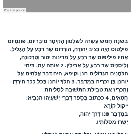
הפרק בברית החדשה
בִּשְׁנַת חֲמֵשׁ עֶשְׂרֵה לְשִׁלְטוֹן הַקֵּיסָר טִיבֶּרְיוֹס, פּוֹנְטְיוֹס
פִּילָטוֹס הָיָה נְצִיב יְהוּדָה, הוֹרְדוֹס שַׂר רֹבַע עַל הַגָּלִיל,
אָחִיו פִילִיפּוֹס שַׂר רֹבַע עַל מְדִינוֹת יְטוּר וְטַרְכוֹנָה,
וְלִיסַנְיָס שַׂר רֹבַע עַל אַבִּילִין.
2
אוֹתָהּ עֵת, בִּימֵי
הַכֹּהֲנִים הַגְּדוֹלִים חָנָן וְקַיָּפָא, הָיָה דְּבַר אֱלֹהִים אֶל
יוֹחָנָן בֶּן זְכַרְיָה בַּמִּדְבָּר.
3
הָלַךְ יוֹחָנָן בְּכָל כִּכַּר הַיַּרְדֵּן
וְהִכְרִיז אֶת טְבִילַת הַתְּשׁוּבָה לִסְלִיחַת
חֲטָאִים,
4
כַּכָּתוּב בְּסֵפֶר דִּבְרֵי יְשַַׁעְיָהוּ הַנָּבִיא:
“קוֹל קוֹרֵא
בַּמִּדְבָּר פַּנּוּ דֶּרֶךְ יהוה,
יַשְּׁרוּ מְסִלּוֹתָיו.