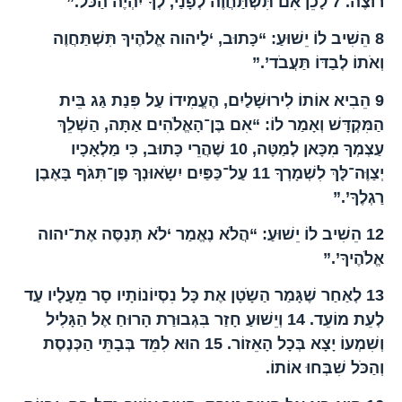
רוֹצֶה.
7
לָכֵן אִם תִּשְׁתַּחֲוֶה לְפָנַי, לְךָ יִהְיֶה הַכֹּל.”
8
הֵשִׁיב לוֹ יֵשׁוּעַ: “כָּתוּב, ‘לַיהוה אֱלֹהֶיךָ תִּשְׁתַּחֲוֶה
וְאֹתוֹ לְבַדּוֹ תַּעֲבֹד’.”
9
הֵבִיא אוֹתוֹ לִירוּשָׁלַיִם, הֶעֱמִידוֹ עַל פִּנַת גַּג בֵּית
הַמִּקְדָּשׁ וְאָמַר לוֹ: “אִם בֶּן־הָאֱלֹהִים אַתָּה, הַשְׁלֵךְ
עַצְמְךָ מִכָּאן לְמַטָּה,
10
שֶׁהֲרֵי כָּתוּב, כִּי מַלְאָכָיו
יְצַוֶּה־לָּךְ לִשְׁמָרְךָ
11
עַל־כַּפַּיִם יִשָֹאוּנְךָ פֶּן־תִּגֹּף בָּאֶבֶן
רַגְלֶךָ’.”
12
הֵשִׁיב לוֹ יֵשׁוּעַ: “הֲלֹא נֶאֱמַר ‘לֹא תְּנַסֶּה אֶת־יהוה
אֱלֹהֶיךָ’.”
13
לְאַחַר שֶׁגָּמַר הַשָֹטָן אֶת כָּל נִסְיוֹנוֹתָיו סָר מֵעָלָיו עַד
לְעֵת מוֹעֵד.
14
וְיֵשׁוּעַ חָזַר בִּגְבוּרַת הָרוּחַ אֶל הַגָּלִיל
וְשִׁמְעוֹ יָצָא בְּכָל הָאֵזוֹר.
15
הוּא לִמֵּד בְּבָתֵּי הַכְּנֶסֶת
וְהַכֹּל שִׁבְּחוּ אוֹתוֹ.