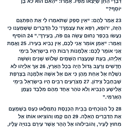
דִּבְרֵי הַחֵן שֶׁיָּצְאוּ מִפִּיו. אָמְרוּ: “הַאִם הוּא לֹא בֶּן
יוֹסֵף?”
23
אָמַר לָהֶם: “אֵין סָפֵק שֶׁתֹּאמְרוּ לִי אֶת הַפִּתְגָּם
הַזֶּה, ‘רוֹפֵא, רַפֵּא אֶת עַצְמְךָ!’ כָּל הַדְּבָרִים שֶׁשָּׁמַעְנוּ כִּי
נַעֲשׂוּ בִּכְפַר נַחוּם עֲשֵׂה גַּם פֹּה, בְּעִירְךָ’.”
24
הוֹסִיף
וְאָמַר: “אָמֵן אוֹמֵר אֲנִי לָכֶם, אֵין נָבִיא בְּעִירוֹ.
25
וֶאֱמֶת
אֲנִי אוֹמֵר לָכֶם: אַלְמָנוֹת רַבּוֹת הָיוּ בְּיִשְׂרָאֵל בִּימֵי
אֵלִיָּהוּ, בְּעֵת שֶׁנֶּעֶצְרוּ הַשָּׁמַיִם שָׁלוֹשׁ שָׁנִים וְשִׁשָּׁה
חֳדָשִׁים וְרָעָב גָדוֹל הָיָה בְּכָל הָאָרֶץ,
26
אַךְ אֵלִיָּהוּ לֹא
נִשְׁלַח אֶל אַחַת מֵהֶן כִּי אִם אֶל אִשָּׁה אַלְמָנָה בְּצָרְפַת
שֶׁבְּחֶבֶל צִידוֹן.
27
מְצֹרָעִים רַבִּים הָיוּ בְּיִשְׂרָאֵל בִּימֵי
אֱלִישָׁע הַנָּבִיא וְלֹא טֹהַר אֶחָד מֵהֶם מִלְּבַד נַעֲמָן
הָאֲרַמִּי.”
28
כָּל הַנּוֹכְחִים בְּבֵית הַכְּנֶסֶת נִתְמַלְּאוּ כַּעַס בְּשָׁמְעָם
אֶת הַדְּבָרִים הָאֵלֶּה.
29
הֵם קָמוּ וְהוֹצִיאוּ אוֹתוֹ אֶל
מִחוּץ לָעִיר, וְהוֹבִילוּהוּ אֶל הָהָר אֲשֶׁר עִירָם בְּנוּיָה עָלָיו,