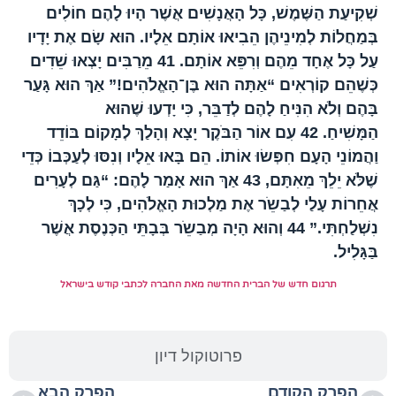
שְׁקִיעַת הַשֶּׁמֶשׁ, כָּל הָאֲנָשִׁים אֲשֶׁר הָיוּ לָהֶם חוֹלִים
בְּמַחֲלוֹת לְמִינֵיהֶן הֵבִיאוּ אוֹתָם אֵלָיו. הוּא שָׂם אֶת יָדָיו
עַל כָּל אֶחָד מֵהֶם וְרִפֵּא אוֹתָם.
41
מֵרַבִּים יָצְאוּ שֵׁדִים
כְּשֶׁהֵם קוֹרְאִים “אַתָּה הוּא בֶּן־הָאֱלֹהִים!” אַךְ הוּא גָּעַר
בָּהֶם וְלֹא הִנִּיחַ לָהֶם לְדַבֵּר, כִּי יָדְעוּ שֶׁהוּא
הַמָּשִׁיחַ.
42
עִם אוֹר הַבֹּקֶר יָצָא וְהָלַךְ לְמָקוֹם בּוֹדֵד
וַהֲמוֹנֵי הָעָם חִפְּשׂוּ אוֹתוֹ. הֵם בָּאוּ אֵלָיו וְנִסּוּ לְעַכְּבוֹ כְּדֵי
שֶׁלֹּא יֵלֵךְ מֵאִתָּם,
43
אַךְ הוּא אָמַר לָהֶם: “גַּם לְעָרִים
אֲחֵרוֹת עָלַי לְבַשֵֹר אֶת מַלְכוּת הָאֱלֹהִים, כִּי לְכָךְ
נִשְׁלַחְתִּי.”
44
וְהוּא הָיָה מְבַשֵֹר בְּבָתֵּי הַכְּנֶסֶת אֲשֶׁר
בַּגָּלִיל.
תרגום חדש של הברית החדשה מאת החברה לכתבי קודש בישראל
פרוטוקול דיון
הפרק הקודם
הפרק הבא