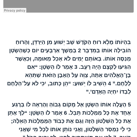
הפרק בברית החדשה
בִּהְיוֹתוֹ מָלֵא רוּחַ הַקֹּדֶשׁ שָׁב יֵשׁוּעַ מִן הַיַּרְדֵּן, וְהָרוּחַ
הוֹבִילָה אוֹתוֹ בַּמִּדְבָּר
2
בְּמֶשֶׁךְ אַרְבָּעִים יוֹם כְּשֶׁהַשָֹטָן
מְנַסֶּה אוֹתוֹ. בְּאוֹתָם יָמִים לֹא אָכַל מְאוּמָה, וְכַאֲשֶׁר
הִגִּיעוּ לְקִצָּם הָיָה רָעֵב.
3
אָמַר לוֹ הַשָֹטָן: “אִם
בֶּן־הָאֱלֹהִים אַתָּה, צַוֵּה עַל הָאֶבֶן הַזֹּאת שֶׁתְּהֵא
לְלֶחֶם.”
4
הֵשִׁיב לוֹ יֵשׁוּעַ: “הֵן כָּתוּב, ‘כִּי לֹא עַל־הַלֶּחֶם
לְבַדּוֹ יִחְיֶה הָאָדָם’.”
5
הֶעֱלָה אוֹתוֹ הַשָֹטָן אֶל מָקוֹם גָּבוֹהַּ וְהֶרְאָה לוֹ בְּרֶגַע
אֶחָד אֶת כָּל מַמְלְכוֹת תֵּבֵל.
6
אָמַר לוֹ הַשָֹטָן: “לְךָ אֶתֵּן
אֶת כָּל הַשִּׁלְטוֹן הַזֶּה וְגַם אֶת כְּבוֹד הַמַּמְלָכוֹת הָאֵלֶּה;
כִּי לִי נִמְסַר הַשִּׁלְטוֹן, וַאֲנִי נוֹתֵן אוֹתוֹ לְכָל מִי שֶׁאֲנִי