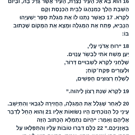
16
הוּא בָּא אֶל הָעִיר נָצְרַת, הָעִיר אֲשֶׁר גֻּדַּל בָּהּ, וּבְיוֹם
הַשַּׁבָּת הָלַךְ כְּמִנְהָגוֹ לְבֵית הַכְּנֶסֶת וְקָם
לִקְרֹא.
17
כַּאֲשֶׁר נָתְנוּ לוֹ אֶת מְגִלַּת סֵפֶר יְשַׁעְיָהוּ
הַנָּבִיא, פָּתַח אֶת הַמְּגִלָּה וּמָצָא אֶת הַמָּקוֹם שֶׁכָּתוּב
בּוֹ:
18
“רוּחַ אֲדֹנָי עָלָי,
יַעַן מָשַׁח אֹתִי לְבַשֵֹר עֲנָוִים.
שְׁלָחַנִי לִקְרֹא לִשְׁבוּיִים דְּרוֹר,
וּלְעִוְרִים פְּקַח־קוֹחַ;
לְשַׁלֵּחַ רְצוּצִים חָפְשִׁים,
19
לִקְרֹא שְׁנַת רָצוֹן לַיהוה.”
20
לְאַחַר שֶׁגָּלַל אֶת הַמְּגִלָּה, הֶחֱזִירָהּ לַגַּבַּאי וְהִתְיַשֵּׁב.
עֵינֵי כָּל הַנּוֹכְחִים הָיוּ נְשׂוּאוֹת אֵלָיו
21
וְהוּא הֵחֵל לְדַבֵּר
אֲלֵיהֶם וְאָמַר: “הַיּוֹם נִתְמַלֵּא הַכָּתוּב הַזֶּה
בְּאָזְנֵיכֶם.”
22
כֻּלָּם דִּבְּרוּ טוֹבוֹת עָלָיו וְהִתְפַּלְּאוּ עַל