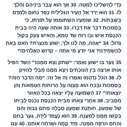
כְּדֵי לְהַשְׁלִיכוֹ לְמַטָּה.
30
אַךְ הוּא עָבַר בֵּינֵיהֶם וְהָלַךְ
לוֹ.
31
הוּא יָרַד אֶל הָעִיר הַגְּלִילִית כְּפַר נַחוּם וְלִמְּדָם
בַּשַּׁבָּתוֹת.
32
שׁוֹמְעָיו הִשְׁתּוֹמְמוּ עַל תּוֹרָתוֹ, כִּי
בְּסַמְכוּת דִּבֵּר אֶת דְּבָרוֹ.
33
אוֹתָהּ שָׁעָה הָיָה בְּבֵית
הַכְּנֶסֶת אִישׁ וּבוֹ רוּחַ שֵׁד טָמֵא, וְהָאִישׁ צָעַק בְּקוֹל
גָּדוֹל:
34
“אֲהָהּ, מַה לָּנוּ וּלְךָ, יֵשׁוּעַ מִנַּצְּרַת? הַאִם בָּאתָ
לְהַשְׁמִידֵנוּ? אֲנִי יוֹדֵעַ מִי אַתָּה – קְדוֹשׁ הָאֱלֹהִים!”
35
גָּעַר בּוֹ יֵשׁוּעַ וְאָמַר: “שְׁתֹק וְצֵא מִמֶּנּוּ!” הַשֵּׁד הִפִּיל
אוֹתוֹ אַרְצָה בֵּין הַנּוֹכְחִים וְיָצָא מִמֶּנּוּ מִבְּלִי לְהַזִּיק
לוֹ.
36
הַכֹּל נִדְהֲמוּ וְאָמְרוּ זֶה אֶל זֶה: “מָה הַדָּבָר הַזֶּה?
בְּסַמְכוּת וּבְכֹחַ הוּא מְצַוֶּה עַל הָרוּחוֹת הַטְּמֵאוֹת וְהֵן
יוֹצְאוֹת!”
37
הַשְּׁמוּעָה עָלָיו יָצְאָה בְּכָל הָאֵזוֹר
מִסָּבִיב.
38
אַחֲרֵי צֵאתוֹ מִבֵּית הַכְּנֶסֶת נִכְנַס לְבֵיתוֹ
שֶׁל שִׁמְעוֹן. חוֹתֶנֶת שִׁמְעוֹן סָבְלָה מֵחֹם גָּבוֹהַּ וְהֵם
בִּקְשׁוּ מִמֶּנּוּ לְמַעֲנָהּ.
39
הוּא נֶעֱמַד לְיָדָהּ, גָּעַר בַּחֹם
וְהַחֹם הִרְפָּה מִמֶּנָּה. מִיָּד קָמָה וְשֵׁרְתָה אוֹתָם.
40
עִם