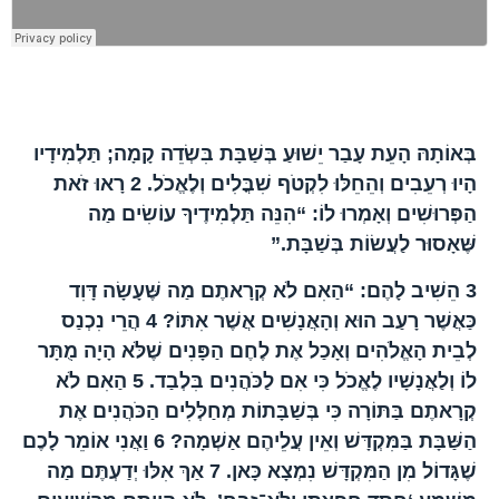
הפרק בברית החדשה
בְּאוֹתָהּ הָעֵת עָבַר יֵשׁוּעַ בְּשַׁבָּת בִּשְׂדֵה קָמָה; תַּלְמִידָיו
הָיוּ רְעֵבִים וְהֵחֵלּוּ לִקְטֹף שִׁבֳּלִים וְלֶאֱכֹל.
2
רָאוּ זֹאת
הַפְּרוּשִׁים וְאָמְרוּ לוֹ: “הִנֵּה תַּלְמִידֶיךָ עוֹשִׂים מַה
שֶּׁאָסוּר לַעֲשׂוֹת בְּשַׁבָּת.”
3
הֵשִׁיב לָהֶם: “הַאִם לֹא קְרָאתֶם מַה שֶּׁעָשָׂה דָּוִד
כַּאֲשֶׁר רָעַב הוּא וְהָאֲנָשִׁים אֲשֶׁר אִתּוֹ?
4
הֲרֵי נִכְנַס
לְבֵית הָאֱלֹהִים וְאָכַל אֶת לֶחֶם הַפָּנִים שֶׁלֹּא הָיָה מֻתָּר
לוֹ וְלַאֲנָשָׁיו לֶאֱכֹל כִּי אִם לַכֹּהֲנִים בִּלְבַד.
5
הַאִם לֹא
קְרָאתֶם בַּתּוֹרָה כִּי בְּשַׁבָּתוֹת מְחַלְּלִים הַכֹּהֲנִים אֶת
הַשַּׁבָּת בַּמִּקְדָּשׁ וְאֵין עֲלֵיהֶם אַשְׁמָה?
6
וַאֲנִי אוֹמֵר לָכֶם
שֶׁגָּדוֹל מִן הַמִּקְדָּשׁ נִמְצָא כָּאן.
7
אַךְ אִלּוּ יְדַעְתֶּם מַה