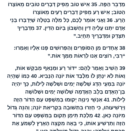
מְדַבֵּר הַפֶּה.
35
אִישׁ טוֹב מֵפִיק דְּבָרִים טוֹבִים מֵאוֹצָרוֹ
הַטּוֹב; אִישׁ רַע מֵפִיק דְּבָרִים רָעִים מֵאוֹצָרוֹ
הָרָע.
36
וַאֲנִי אוֹמֵר לָכֶם, כָּל מִלָּה בְּטֵלָה שֶׁיְּדַבְּרוּ בְּנֵי
אָדָם יִתְּנוּ עָלֶיהָ דִּין וְחֶשְׁבּוֹן בְּיוֹם הַדִּין.
37
מִדְּבָרֶיךָ
תִּצָּדֵק וּמִדְּבָרֶיךָ תְּחֻיַּב.”
38
אֲחָדִים מִן הַסּוֹפְרִים וְהַפְּרוּשִׁים פָּנוּ אֵלָיו וְאָמְרוּ:
“רַבִּי, רוֹצִים אָנוּ לִרְאוֹת מִמְּךָ אוֹת.”
39
הֵשִׁיב וְאָמַר לָהֶם: “דּוֹר רַע וּמְנָאֵף מְבַקֵּשׁ אוֹת,
וְאוֹת לֹא יִנָּתֵן לוֹ מִלְּבַד אוֹת יוֹנָה הַנָּבִיא.
40
כְּמוֹ שֶׁהָיָה
יוֹנָה בִּמְעֵי הַדָּג שְׁלֹשָׁה יָמִים וּשְׁלֹשָׁה לֵילוֹת, כָּךְ יִהְיֶה
בֶּן־הָאָדָם בְּלֵב הָאֲדָמָה שְׁלוֹשָׁה יָמִים וּשְׁלוֹשָׁה
לֵילוֹת.
41
אַנְשֵׁי נִינְוֵה יָקוּמוּ בַּמִּשְׁפָּט עִם הַדּוֹר הַזֶּה
וְיַרְשִׁיעוּהוּ, כִּי חָזְרוּ בִּתְשׁוּבָה בִּקְרִיאַת יוֹנָה; וְהִנֵּה גָּדוֹל
מִיּוֹנָה כָּאן.
42
מַלְכַּת תֵּימָן תָּקוּם בַּמִּשְׁפָּט עִם הַדּוֹר
הַזֶּה וְתַרְשִׁיעַ אוֹתוֹ, כִּי בָּאָה מִקְצֵה הָאָרֶץ לִשְׁמֹעַ אֶת