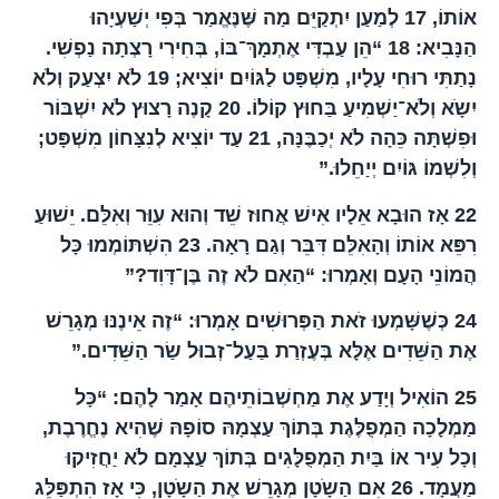
אוֹתוֹ,
17
לְמַעַן יִתְקַיֵּם מַה שֶּׁנֶּאֱמַר בְּפִי יְשַׁעְיָהוּ
הַנָּבִיא:
18
“הֵן עַבְדִּי אֶתְמָךְ־בּוֹ, בְּחִירִי רָצְתָה נַפְשִׁי.
נָתַתִּי רוּחִי עָלָיו, מִשְׁפָּט לַגּוֹיִם יוֹצִיא;
19
לֹא יִצְעַק וְלֹא
יִשָֹא וְלֹא־יַשְׁמִיעַ בַּחוּץ קוֹלוֹ.
20
קָנֶה רָצוּץ לֹא יִשְׁבּוֹר
וּפִשְׁתָּה כֵּהָה לֹא יְכַבֶּנָּה,
21
עַד יוֹצִיא לְנִצָּחוֹן מִשְׁפָּט;
וְלִשְׁמוֹ גּוֹיִם יְיַחֵלוּ.”
22
אָז הוּבָא אֵלָיו אִישׁ אֲחוּז שֵׁד וְהוּא עִוֵּר וְאִלֵּם. יֵשׁוּעַ
רִפֵּא אוֹתוֹ וְהָאִלֵּם דִּבֵּר וְגַם רָאָה.
23
הִשְׁתּוֹמְמוּ כָּל
הֲמוֹנֵי הָעָם וְאָמְרוּ: “הַאִם לֹא זֶה בֶּן־דָּוִד?”
24
כְּשֶׁשָּׁמְעוּ זֹאת הַפְּרוּשִׁים אָמְרוּ: “זֶה אֵינֶנּוּ מְגָרֵשׁ
אֶת הַשֵּׁדִים אֶלָּא בְּעֶזְרַת בַּעַל־זְבוּל שַׂר הַשֵּׁדִים.”
25
הוֹאִיל וְיָדַע אֶת מַחְשְׁבוֹתֵיהֶם אָמַר לָהֶם: “כָּל
מַמְלָכָה הַמְפֻלֶּגֶת בְּתוֹךְ עַצְמָהּ סוֹפָהּ שֶׁהִיא נֶחֱרֶבֶת,
וְכָל עִיר אוֹ בַּיִת הַמְפֻלָּגִים בְּתוֹךְ עַצְמָם לֹא יַחֲזִיקוּ
מַעֲמָד.
26
אִם הַשָֹטָן מְגָרֵשׁ אֶת הַשָֹטָן, כִּי אָז הִתְפַּלֵּג