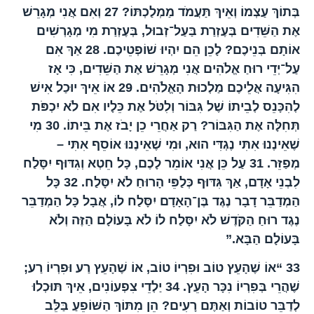
בְּתוֹךְ עַצְמוֹ וְאֵיךְ תַּעֲמֹד מַמְלַכְתּוֹ?
27
וְאִם אֲנִי מְגָרֵשׁ
אֶת הַשֵּׁדִים בְּעֶזְרַת בַּעַל־זְבוּל, בְּעֶזְרַת מִי מְגָרְשִׁים
אוֹתָם בְּנֵיכֶם? לָכֵן הֵם יִהְיוּ שׁוֹפְטֵיכֶם.
28
אַךְ אִם
עַל־יְדֵי רוּחַ אֱלֹהִים אֲנִי מְגָרֵשׁ אֶת הַשֵּׁדִים, כִּי אָז
הִגִּיעָה אֲלֵיכֶם מַלְכוּת הָאֱלֹהִים.
29
אוֹ אֵיךְ יוּכַל אִישׁ
לְהִכָּנֵס לְבֵיתוֹ שֶׁל גִּבּוֹר וְלִטֹּל אֶת כֵּלָיו אִם לֹא יִכְפֹּת
תְּחִלָּה אֶת הַגִּבּוֹר? רַק אַחֲרֵי כֵן יָבֹז אֶת בֵּיתוֹ.
30
מִי
שֶׁאֵינֶנוּ אִתִּי נֶגְדִּי הוּא, וּמִי שֶׁאֵינֶנּוּ אוֹסֵף אִתִּי –
מְפַזֵּר.
31
עַל כֵּן אֲנִי אוֹמֵר לָכֶם, כָּל חֵטְא וְגִדּוּף יִסָּלַח
לִבְנֵי אָדָם, אַךְ גִּדּוּף כְּלַפֵּי הָרוּחַ לֹא יִסָּלַח.
32
כָּל
הַמְדַבֵּר דָבָר נֶגֶד בֶּן־הָאָדָם יִסָּלַח לוֹ, אֲבָל כָּל הַמְדַבֵּר
נֶגֶד רוּחַ הַקֹּדֶשׁ לֹא יִסָּלַח לוֹ לֹא בָּעוֹלָם הַזֶּה וְלֹא
בָּעוֹלָם הַבָּא.”
33
“אוֹ שֶׁהָעֵץ טוֹב וּפִרְיוֹ טוֹב, אוֹ שֶׁהָעֵץ רַע וּפִרְיוֹ רַע;
שֶׁהֲרֵי בְּפִרְיוֹ נִכָּר הָעֵץ.
34
יַלְדֵי צִפְעוֹנִים, אֵיךְ תּוּכְלוּ
לְדַבֵּר טוֹבוֹת וְאַתֶּם רָעִים? הֵן מִתּוֹךְ הַשּׁוֹפֵעַ בַּלֵּב