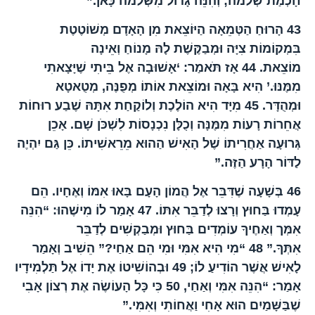
חָכְמַת שְׁלֹמֹה; וְהִנֵּה גָּדוֹל מִשְּׁלֹמֹה כָּאן.”
43
הָרוּחַ הַטְּמֵאָה הַיּוֹצֵאת מִן הָאָדָם מְשׁוֹטֶטֶת
בִּמְקוֹמוֹת צִיָּה וּמְבַקֶּשֶׁת לָהּ מָנוֹחַ וְאֵינָה
מוֹצֵאת.
44
אָז תֹּאמַר: ‘אָשׁוּבָה אֶל בֵּיתִי שֶׁיָּצָאתִי
מִמֶּנּוּ.’ הִיא בָּאָה וּמוֹצֵאת אוֹתוֹ מְפֻנֶּה, מְטֻאטָא
וּמְהֻדָּר.
45
מִיָּד הִיא הוֹלֶכֶת וְלוֹקַחַת אִתָּהּ שֶׁבַע רוּחוֹת
אֲחֵרוֹת רָעוֹת מִמֶּנָּה וְכֻלָּן נִכְנָסוֹת לִשְׁכֹּן שָׁם. אָכֵן
גְּרוּעָה אַחֲרִיתוֹ שֶׁל הָאִישׁ הַהוּא מֵרֵאשִׁיתוֹ. כֵּן גַּם יִהְיֶה
לַדּוֹר הָרָע הַזֶּה.”
46
בְּשָׁעָה שֶׁדִּבֵּר אֶל הֲמוֹן הָעָם בָּאוּ אִמּוֹ וְאֶחָיו. הֵם
עָמְדוּ בַּחוּץ וְרָצוּ לְדַבֵּר אִתּוֹ.
47
אָמַר לוֹ מִישֶׁהוּ: “הִנֵּה
אִמְּך וְאַחֶיךָ עוֹמְדִים בַּחוּץ וּמְבַקְשִׁים לְדַבֵּר
אִתְּךָ.”
48
“מִי הִיא אִמִּי וּמִי הֵם אַחַי?” הֵשִׁיב וְאָמַר
לָאִישׁ אֲשֶׁר הוֹדִיעַ לוֹ;
49
וּבְהוֹשִׁיטוֹ אֶת יָדוֹ אֶל תַּלְמִידָיו
אָמַר: “הִנֵּה אִמִּי וְאַחַי,
50
כִּי כָּל הָעוֹשֶׂה אֶת רְצוֹן אָבִי
שֶׁבַּשָּׁמַיִם הוּא אָחִי וַאֲחוֹתִי וְאִמִּי.”