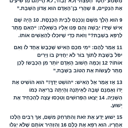
מַּשְׁמַע ‘חֶסֶד חָפַצְתִּי וְלֹא־זֶבַח’, לֹא הֱיִיתֶם מַרְשִׁיעִים
אֶת הַנְּקִיִּים,
8
שֶׁהֲרֵי בֶּן־הָאָדָם הוּא אֲדוֹן הַשַּׁבָּת.”
9
הוּא הָלַךְ מִשָּׁם וְנִכְנַס לְבֵית הַכְּנֶסֶת.
10
הָיָה שָׁם
אִישׁ שֶׁיָּדוֹ יְבֵשָׁה וְהֵם פָּנוּ אֵלָיו בִּשְׁאֵלָה: “הַאִם מֻתָּר
לְרַפֵּא בְּשַׁבָּת?” וְזֹאת כְּדֵי שֶׁיּוּכְלוּ לְהַאֲשִׁים אוֹתוֹ.
11
אָמַר לָהֶם: “מִי מִכֶּם הָאִישׁ שֶׁכֶּבֶשׂ אֶחָד לוֹ וְאִם
יִפֹּל בְּשַׁבָּת לְתוֹךְ בּוֹר לֹא יַחֲזִיק בּוֹ וְיָרִים
אוֹתוֹ?
12
וְכַמָּה חָשׁוּב הָאָדָם יוֹתֵר מִן הַכֶּבֶשׂ! לָכֵן
מֻתָּר לַעֲשׂוֹת אֶת הַטּוֹב בְּשַּׁבָּת.”
13
אָז אָמַר אֶל הָאִישׁ: “הוֹשֵׁט יָדְךָ!” הוּא הוֹשִׁיט אֶת
יָדוֹ וְאָמְנָם שָׁבָה לְאֵיתָנָהּ וְהָיְתָה בְּרִיאָה כְּמוֹ
הַשְּׁנִיָּה.
14
יָצְאוּ הַפְּרוּשִׁים וְטִכְּסוּ עֵצָה לְהַכְחִיד אֶת
יֵשׁוּעַ.
15
יֵשׁוּעַ יָדַע אֶת זֹאת וְהִתְרַחֵק מִשָּׁם, אַךְ רַבִּים הָלְכוּ
אַחֲרָיו. הוּא רִפֵּא אֶת כֻּלָּם
16
וְהִזְהִיר אוֹתָם שֶׁלֹּא יְגַלּוּ