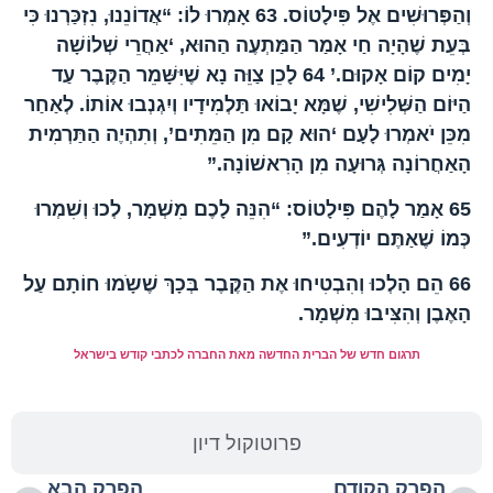
וְהַפְּרוּשִׁים אֶל פִּילָטוֹס.
63
אָמְרוּ לוֹ: “אֲדוֹנֵנוּ, נִזְכַּרְנוּ כִּי
בְּעֵת שֶׁהָיָה חַי אָמַר הַמַּתְעֶה הַהוּא, ‘אַחֲרֵי שְׁלוֹשָׁה
יָמִים קוֹם אָקוּם.’
64
לָכֵן צַוֵּה נָא שֶׁיִּשָּׁמֵר הַקֶּבֶר עַד
הַיּוֹם הַשְּׁלִישִׁי, שֶׁמָּא יָבוֹאוּ תַּלְמִידָיו וְיִגְנְבוּ אוֹתוֹ. לְאַחַר
מִכֵּן יֹאמְרוּ לָעָם ‘הוּא קָם מִן הַמֵּתִים’, וְתִהְיֶה הַתַּרְמִית
הָאַחֲרוֹנָה גְּרוּעָה מִן הָרִאשׁוֹנָה.”
65
אָמַר לָהֶם פִּילָטוֹס: “הִנֵּה לָכֶם מִשְׁמָר, לְכוּ וְשִׁמְרוּ
כְּמוֹ שֶׁאַתֶּם יוֹדְעִים.”
66
הֵם הָלְכוּ וְהִבְטִיחוּ אֶת הַקֶּבֶר בְּכָךְ שֶׁשָֹמוּ חוֹתָם עַל
הָאֶבֶן וְהִצִּיבוּ מִשְׁמָר.
תרגום חדש של הברית החדשה מאת החברה לכתבי קודש בישראל
פרוטוקול דיון
הפרק הקודם
הפרק הבא