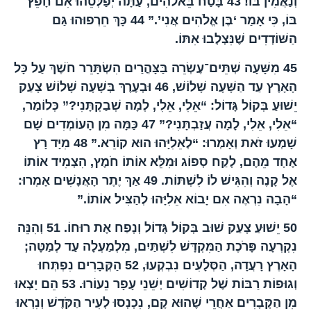
וְנַאֲמִין בּוֹ!
43
בָּטַח בֵּאלֹהִים, עַתָּה יְפַלְּטֵהוּ אִם חָפֵץ
בּוֹ, כִּי אָמַר ‘בֶּן אֱלֹהִים אֲנִי’.”
44
כָּךְ חֵרְפוּהוּ גַּם
הַשּׁוֹדְדִים שֶׁנִּצְלְבוּ אִתּוֹ.
45
מִשָּׁעָה שְׁתֵּים־עֶשְׂרֵה בַּצָּהֳרַיִם הִשְׂתָּרֵר חֹשֶׁךְ עַל כָּל
הָאָרֶץ עַד הַשָּׁעָה שָׁלוֹשׁ,
46
וּבְעֶרֶךְ בְּשָׁעָה שָׁלוֹשׁ צָעַק
יֵשׁוּעַ בְּקוֹל גָּדוֹל: “אֵלִי, אֵלִי, לְמָה שְׁבַקְתָּנִי?” כְּלוֹמַר,
“אֵלִי, אֵלִי, לָמָה עֲזַבְתָּנִי?”
47
כַּמָּה מִן הָעוֹמְדִים שָׁם
שָׁמְעוּ זֹאת וְאָמְרוּ: “לְאֵלִיָּהוּ הוּא קוֹרֵא.”
48
מִיָּד רָץ
אֶחָד מֵהֶם, לָקַח סְפוֹג וּמִלֵּא אוֹתוֹ חֹמֶץ, הִצְמִיד אוֹתוֹ
אֶל קָנֶה וְהִגִּישׁ לוֹ לִשְׁתּוֹת.
49
אַךְ יֶתֶר הָאֲנָשִׁים אָמְרוּ:
“הָבָה נִרְאֶה אִם יָבוֹא אֵלִיָּהוּ לְהַצִּיל אוֹתוֹ.”
50
יֵשׁוּעַ צָעַק שׁוּב בְּקוֹל גָּדוֹל וְנָפַח אֶת רוּחוֹ.
51
וְהִנֵּה
נִקְרְעָה פָּרֹכֶת הַמִּקְדָּשׁ לִשְׁתַּיִם, מִלְמַעְלָה עַד לְמַטָּה;
הָאָרֶץ רָעֲדָה, הַסְּלָעִים נִבְקְעוּ,
52
הַקְּבָרִים נִפְתְּחוּ
וְגוּפוֹת רַבּוֹת שֶׁל קְדוֹשִׁים יְשֵׁנֵי עָפָר נֵעוֹרוּ.
53
הֵם יָצְאוּ
מִן הַקְּבָרִים אַחֲרֵי שֶׁהוּא קָם, נִכְנְסוּ לְעִיר הַקֹּדֶשׁ וְנִרְאוּ