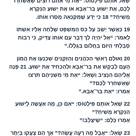
שָׁאַל אוֹתָם פִּילָטוֹס: “אֶת מִי אַתֶּם רוֹצִים שֶׁאֲשַׁחְרֵר
לָכֶם, אֶת יֵשׁוּעַ בַּר־אַבָּא אוֹ אֶת יֵשׁוּעַ הַנִּקְרָא
מָשִׁיחַ?”
18
כִּי יָדַע שֶׁמִּקִּנְאָה מָסְרוּ אוֹתוֹ.
19
כַּאֲשֶׁר יָשַׁב עַל כֵּס הַמִּשְׁפָּט שָׁלְחָה אֵלָיו אִשְׁתּוֹ
לֵאמֹר: “אַל יִהְיֶה לְךָ דָּבָר עִם אוֹתוֹ צַדִּיק, כִּי רַבּוֹת
סָבַלְתִּי הַיּוֹם בַּחֲלוֹם בִּגְלָלוֹ.”
20
וְאוּלָם רָאשֵׁי הַכֹּהֲנִים וְהַזְּקֵנִים שִׁכְנְעוּ אֶת הֲמוֹן
הָעָם לְבַקֵּשׁ אֶת בַּר־אַבָּא וּלְהַכְחִיד אֶת יֵשׁוּעַ.
21
פָּנָה
אֲלֵיהֶם הַנָּצִיב וְשָׁאַל: “אֶת מִי מִשְּׁנֵיהֶם תִּרְצוּ
שֶׁאֲשַׁחְרֵר לָכֶם?”
אָמְרוּ: “אֶת בַּר־אַבָּא.”
22
שָׁאַל אוֹתָם פִּילָטוֹס: “אִם כֵּן, מָה אֶעֱשֶׂה לְיֵשׁוּעַ
הַנִּקְרָא מָשִׁיחַ?”
אָמְרוּ כֻּלָּם: “שֶׁיִּצָּלֵב!”
23
שָׁאַל: “אֲבָל מָה רָעָה עָשָׂה?” אַךְ הֵם צָעֲקוּ בְּיֶתֶר