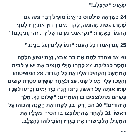
שְׂאֵת: “שֶׁיִּצָּלֵב!”
24
כְּשֶׁרָאָה פִּילָטוֹס כִּי אֵינוֹ מוֹעִיל דָּבָר וּמַה גַּם
שֶׁמִּתְרַגֶּשֶׁת מְהוּמָה, לָקַח מַיִם וְרָחַץ אֶת יָדָיו לִפְנֵי
הֶהָמוֹן בְּאָמְרוֹ: “נָקִי אָנֹכִי מִדָּמוֹ שֶׁל זֶה. זֶהוּ עִנְיַנְכֶם!”
25
עָנוּ וְאָמְרוּ כָּל הָעָם: “דָּמוֹ עָלֵינוּ וְעַל בָּנֵינוּ.”
26
אָז שִׁחְרֵר לָהֶם אֶת בַּר־אַבָּא, וְאֶת יֵשׁוּעַ הִלְקָה
וּמָסַר לִצְלִיבָה.
27
לָקְחוּ חַיָּלֵי הַנָּצִיב אֶת יֵשׁוּעַ לְבֵית
הַמִּמְשָׁל וְהִקְהִילוּ אֵלָיו אֶת כָּל הַגְּדוּד.
28
הִפְשִׁיטוּהוּ
וְהֶעֱטוּ עָלָיו מְעִיל שָׁנִי,
29
וּלְאַחַר שֶׁשָׂרְגוּ עֲטֶרֶת קוֹצִים
שָׂמוּ אוֹתָהּ עַל רֹאשׁוֹ, נָתְנוּ קָנֶה בְּיַד יְמִינוֹ וְכָרְעוּ לְפָנָיוּ
כְּשֶׁהֵם מִתְלוֹצְצִים בּוֹ וְאוֹמְרִים: “שָׁלוֹם לְךָ, מֶלֶךְ
הַיְּהוּדִים!”
30
הֵם יָרְקוּ בּוֹ, לָקְחוּ אֶת הַקָּנֶה וְהִכּוּהוּ עַל
רֹאשׁוֹ.
31
לְאַחַר שֶׁהִתְלוֹצְצוּ בּוֹ הֵסִירוּ מֵעָלָיו אֶת
הַמְּעִיל, הִלְבִּישׁוּהוּ אֶת בְּגָדָיו וְהוֹבִילוּהוּ לְהִצָּלֵב.