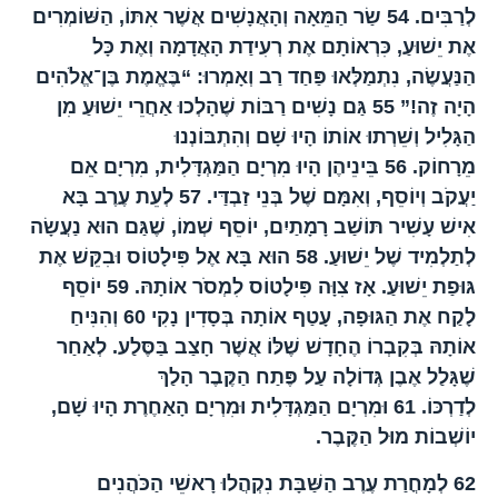
לְרַבִּים.
54
שַׂר הַמֵּאָה וְהָאֲנָשִׁים אֲשֶׁר אִתּוֹ, הַשּׁוֹמְרִים
אֶת יֵשׁוּעַ, כִּרְאוֹתָם אֶת רְעִידַת הָאֲדָמָה וְאֶת כָּל
הַנַּעֲשֶׂה, נִתְמַלְּאוּ פַּחַד רַב וְאָמְרוּ: “בֶּאֱמֶת בֶּן־אֱלֹהִים
הָיָה זֶה!”
55
גַּם נָשִׁים רַבּוֹת שֶׁהָלְכוּ אַחֲרֵי יֵשׁוּעַ מִן
הַגָּלִיל וְשֵׁרְתוּ אוֹתוֹ הָיוּ שָׁם וְהִתְבּוֹנְנוּ
מֵרָחוֹק.
56
בֵּינֵיהֶן הָיוּ מִרְיָם הַמַּגְדָּלִית, מִרְיָם אֵם
יַעֲקֹב וְיוֹסֵף, וְאִמָּם שֶׁל בְּנֵי זַבְדַּי.
57
לְעֵת עֶרֶב בָּא
אִישׁ עָשִׁיר תּוֹשַׁב רָמָתַיִם, יוֹסֵף שְׁמוֹ, שֶׁגַּם הוּא נַעֲשָׂה
לְתַלְמִיד שֶׁל יֵשׁוּעַ.
58
הוּא בָּא אֶל פִּילָטוֹס וּבִקֵּשׁ אֶת
גּוּפַת יֵשׁוּעַ. אָז צִוָּה פִּילָטוֹס לִמְסֹר אוֹתָהּ.
59
יוֹסֵף
לָקַח אֶת הַגּוּפָה, עָטַף אוֹתָה בְּסָדִין נָקִי
60
וְהִנִּיחַ
אוֹתָהּ בְּקִבְרוֹ הֶחָדָשׁ שֶׁלּוֹ אֲשֶׁר חָצַב בַּסֶּלַע. לְאַחַר
שֶׁגָּלַל אֶבֶן גְּדוֹלָה עַל פֶּתַח הַקֶּבֶר הָלַךְ
לְדַרְכּוֹ.
61
וּמִרְיָם הַמַּגְדָּלִית וּמִרְיָם הָאַחֶרֶת הָיוּ שָׁם,
יוֹשְׁבוֹת מוּל הַקֶּבֶר.
62
לְמָחֳרַת עֶרֶב הַשַּׁבָּת נִקְהֲלוּ רָאשֵׁי הַכֹּהֲנִים