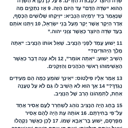
שְׂדֵה הַיּוֹצֵר לקְבוּרַת הַזָּרִים.
8
עַל כֵּן נִקְרָא הַשָֹדֶה
הַהוּא “שְׂדֵה הַדָּם” עַד הַיּוֹם הַזֶּה.
9
אָז נִתְקַיֵּם מַה
שֶּׁנֶּאֱמַר בְּיַד יִרְמְיָהוּ הַנָּבִיא: “וַיִּקְחוּ שְׁלוֹשִׁים הַכֶּסֶף,
אֶדֶר הַיְקָר אֲשֶׁר יָקַר מֵעַל בְּנֵי יִשְׂרָאֵל,
10
וַיִּתְּנוּ אוֹתָם
בְּעַד שְׂדֵה הַיּוֹצֵר כַּאֲשֶׁר צִוָּנִי יהוה.”
11
יֵשׁוּעַ עָמַד לִפְנֵי הַנָּצִיב. שָׁאַל אוֹתוֹ הַנָּצִיב: “אַתָּה
מֶלֶךְ הַיְּהוּדִים?”
הֵשִׁיב יֵשׁוּעַ: “אַתָּה אוֹמֵר”,
12
וְלֹא עָנָה דָּבָר כַּאֲשֶׁר
הֶאֱשִׁימוּהוּ רָאשֵׁי הַכֹּהֲנִים וְהַזְּקֵנִים.
13
אָמַר אֵלָיו פִּילָטוֹס: “אֵינְךָ שׁוֹמֵעַ כַּמָּה הֵם מְעִידִים
נֶגְדְּךָ?”
14
אַךְ הוּא לֹא הֵשִׁיב לוֹ גַּם לֹא עַל טַעֲנָה
אַחַת, לְתִמְהוֹנוֹ הָרַב שֶׁל הַנָּצִיב.
15
בֶּחָג הָיָה הַנָּצִיב נוֹהֵג לְשַׁחְרֵר לָעָם אָסִיר אֶחָד
עַל־פִּי בְּחִירָתָם.
16
אוֹתָהּ עֵת הָיָה לָהֶם אָסִיר
מְפֻרְסָם, יֵשׁוּעַ בַּר־אַבָּא שְׁמוֹ.
17
לָכֵן כַּאֲשֶׁר נִקְהֲלוּ