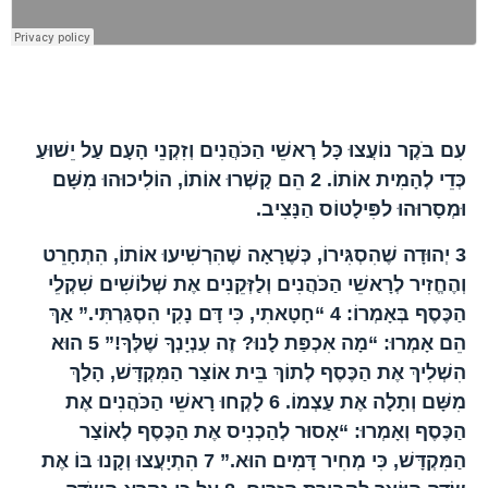
הפרק בברית החדשה
עִם בֹּקֶר נוֹעֲצוּ כָּל רָאשֵׁי הַכֹּהֲנִים וְזִקְנֵי הָעָם עַל יֵשׁוּעַ
כְּדֵי לְהָמִית אוֹתוֹ.
2
הֵם קָשְׁרוּ אוֹתוֹ, הוֹלִיכוּהוּ מִשָּׁם
וּמְסָרוּהוּ לפִּילָטוֹס הַנָּצִיב.
3
יְהוּדָה שֶׁהִסְגִּירוֹ, כְּשֶׁרָאָה שֶׁהִרְשִׁיעוּ אוֹתוֹ, הִתְחָרֵט
וְהֶחֱזִיר לְרָאשֵׁי הַכֹּהֲנִים וְלַזְּקֵנִים אֶת שְׁלוֹשִׁים שִׁקְלֵי
הַכֶּסֶף בְּאָמְרוֹ:
4
“חָטָאתִי, כִּי דָּם נָקִי הִסְגַּרְתִּי.” אַךְ
הֵם אָמְרוּ: “מָה אִכְפַּת לָנוּ? זֶה עִנְיָנְךָ שֶׁלְּךָ!”
5
הוּא
הִשְׁלִיךְ אֶת הַכֶּסֶף לְתוֹךְ בֵּית אוֹצַר הַמִּקְדָּשׁ, הָלַךְ
מִשָּׁם וְתָלָה אֶת עַצְמוֹ.
6
לָקְחוּ רָאשֵׁי הַכֹּהֲנִים אֶת
הַכֶּסֶף וְאָמְרוּ: “אָסוּר לְהַכְנִיס אֶת הַכֶּסֶף לְאוֹצַר
הַמִּקְדָּשׁ, כִּי מְחִיר דָּמִים הוּא.”
7
הִתְיָעֲצוּ וְקָנוּ בּוֹ אֶת