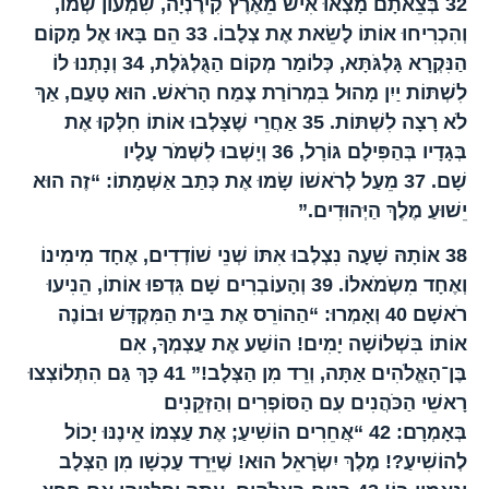
32
בְּצֵאתָם מָצְאוּ אִישׁ מֵאֶרֶץ קִירֶנְיָה, שִׁמְעוֹן שְׁמוֹ,
וְהִכְרִיחוּ אוֹתוֹ לָשֵׂאת אֶת צְלָבוֹ.
33
הֵם בָּאוּ אֶל מָקוֹם
הַנִּקְרָא גָּלְגֹּתָּא, כְּלוֹמַר מְקוֹם הַגֻּלְגֹּלֶת,
34
וְנָתְנוּ לוֹ
לִשְׁתּוֹת יַיִן מָהוּל בִּמְרוֹרַת צֶמַח הָרֹאשׁ. הוּא טָעַם, אַךְ
לֹא רָצָה לִשְׁתּוֹת.
35
אַחֲרֵי שֶׁצָּלְבוּ אוֹתוֹ חִלְּקוּ אֶת
בְּגָדָיו בְּהַפִּילָם גּוֹרָל,
36
וְיָשְׁבוּ לִשְׁמֹר עָלָיו
שָׁם.
37
מֵעַל לְרֹאשׁוֹ שָׂמוּ אֶת כְּתַב אַשְׁמָתוֹ: “זֶה הוּא
יֵשׁוּעַ מֶלֶךְ הַיְּהוּדִים.”
38
אוֹתָהּ שָׁעָה נִצְלְבוּ אִתּוֹ שְׁנֵי שׁוֹדְדִים, אֶחָד מִימִינוֹ
וְאֶחָד מִשְֹמֹאלוֹ.
39
וְהָעוֹבְרִים שָׁם גִּדְפוּ אוֹתוֹ, הֵנִיעוּ
רֹאשָׁם
40
וְאָמְרוּ: “הַהוֹרֵס אֶת בֵּית הַמִּקְדָּשׁ וּבוֹנֶה
אוֹתוֹ בִּשְׁלוֹשָׁה יָמִים! הוֹשַׁע אֶת עַצְמְךָ, אִם
בֶּן־הָאֱלֹהִים אַתָּה, וְרֵד מִן הַצְּלָב!”
41
כָּךְ גַּם הִתְלוֹצְצוּ
רָאשֵׁי הַכֹּהֲנִים עִם הַסּוֹפְרִים וְהַזְּקֵנִים
בְּאָמְרָם:
42
“אֲחֵרִים הוֹשִׁיעַ; אֶת עַצְמוֹ אֵינֶנּוּ יָכוֹל
לְהוֹשִׁיעַ?! מֶלֶךְ יִשְׂרָאֵל הוּא! שֶׁיֵּרֵד עַכְשָׁו מִן הַצְּלָב