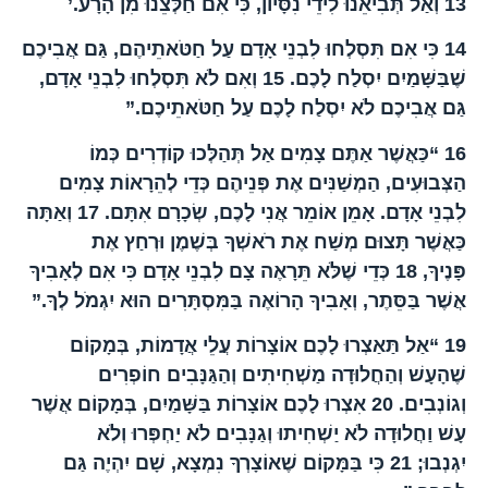
13
וְאַל תְּבִיאֵנוּ לִידֵי נִסָּיוֹן, כִּי אִם חַלְּצֵנוּ מִן הָרָע.’
14
כִּי אִם תִּסְלְחוּ לִבְנֵי אָדָם עַל חַטֹּאתֵיהֶם, גַּם אֲבִיכֶם
שֶׁבַּשָּׁמַיִם יִסְלַח לָכֶם.
15
וְאִם לֹא תִּסְלְחוּ לִבְנֵי אָדָם,
גַּם אֲבִיכֶם לֹא יִסְלַח לָכֶם עַל חַטֹּאתֵיכֶם.”
16
“כַּאֲשֶׁר אַתֶּם צָמִים אַל תְּהַלְּכוּ קוֹדְרִים כְּמוֹ
הַצְּבוּעִים, הַמְשַׁנִּים אֶת פְּנֵיהֶם כְּדֵי לְהֵרָאוֹת צָמִים
לִבְנֵי אָדָם. אָמֵן אוֹמֵר אֲנִי לָכֶם, שְׂכָרָם אִתָּם.
17
וְאַתָּה
כַּאֲשֶׁר תָּצוּם מְשַׁח אֶת רֹאשְׁךָ בְּשֶׁמֶן וּרְחַץ אֶת
פָּנֶיךָ,
18
כְּדֵי שֶׁלֹּא תֵּרָאֶה צָם לִבְנֵי אָדָם כִּי אִם לְאָבִיךָ
אֲשֶׁר בַּסֵּתֶר, וְאָבִיךָ הָרוֹאֶה בַּמִּסְתָּרִים הוּא יִגְמֹל לְךָ.”
19
“אַל תַּאַצְרוּ לָכֶם אוֹצָרוֹת עֲלֵי אֲדָמוֹת, בְּמָקוֹם
שֶׁהָעָשׁ וְהַחֲלוּדָה מַשְׁחִיתִים וְהַגַּנָּבִים חוֹפְרִים
וְגוֹנְבִים.
20
אִצְרוּ לָכֶם אוֹצָרוֹת בַּשָּׁמַיִם, בְּמָקוֹם אֲשֶׁר
עָשׁ וַחֲלוּדָה לֹא יַשְׁחִיתוּ וְגַנָּבִים לֹא יַחְפְּרוּ וְלֹא
יִגְנְבוּ;
21
כִּי בַּמָּקוֹם שֶׁאוֹצָרְךָ נִמְצָא, שָׁם יִהְיֶה גַּם