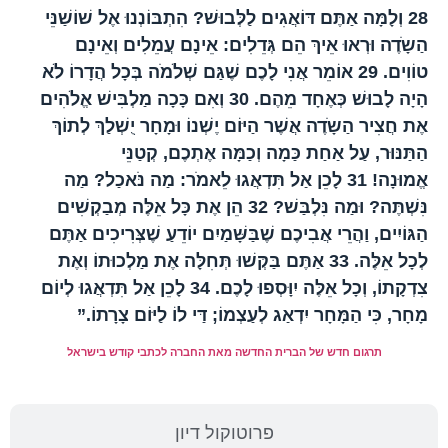
28
וְלָמָּה אַתֶּם דּוֹאֲגִים לַלְּבוּשׁ? הִתְבּוֹנְנוּ אֶל שׁוֹשַׁנֵּי
הַשָֹדֶה וּרְאוּ אֵיךְ הֵם גְּדֵלִים: אֵינָם עֲמֵלִים וְאֵינָם
טוֹוִים.
29
אוֹמֵר אֲנִי לָכֶם שֶׁגַּם שְׁלֹמֹה בְּכָל הֲדָרוֹ לֹא
הָיָה לָבוּשׁ כְּאֶחָד מֵהֶם.
30
וְאִם כָּכָה מַלְבִּישׁ אֱלֹהִים
אֶת חֲצִיר הַשָֹדֶה אֲשֶׁר הַיּוֹם יֶשְׁנוֹ וּמָחָר יֻשְׁלַךְ לְתוֹךְ
הַתַּנּוּר, עַל אַחַת כַּמָה וְכַמָּה אֶתְכֶם, קְטַנֵּי
אֱמוּנָה!
31
לָכֵן אַל תִּדְאֲגוּ לֵאמֹר: מַה נֹּאכַל? מַה
נִּשְׁתֶּה? וּמַה נִּלְבַּשׁ?
32
הֵן אֶת כָּל אֵלֶּה מְבַקְשִׁים
הַגּוֹיִים, וַהֲרֵי אֲבִיכֶם שֶׁבַּשָּׁמַיִם יוֹדֵעַ שֶׁצְּרִיכִים אַתֶּם
לְכָל אֵלֶּה.
33
אַתֶּם בַּקְּשׁוּ תְּחִלָּה אֶת מַלְכוּתוֹ וְאֶת
צִדְקָתוֹ, וְכָל אֵלֶּה יִוָּסְפוּ לָכֶם.
34
לָכֵן אַל תִּדְאֲגוּ לְיוֹם
מָחָר, כִּי הַמָּחָר יִדְאַג לְעַצְמוֹ; דַּי לוֹ לַיּוֹם צָרָתוֹ.”
תרגום חדש של הברית החדשה מאת החברה לכתבי קודש בישראל
פרוטוקול דיון