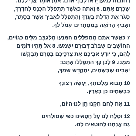
רְחוֹבוֹת לְמַעַן יֵרָאוּ לִבְנֵי אָדָם. אָמֵן אוֹמֵר אֲנִי לָכֶם,
שְׂכָרָם אִתָּם.
6
וְאַתָּה כַּאֲשֶׁר תִּתְפַּלֵּל הִכָּנֵס לְחַדְרְךָ,
סְגֹר אֶת הַדֶּלֶת בַּעַדְךָ וְהִתְפַּלֵּל לְאָבִיךָ אֲשֶׁר בַּסֵּתֶר,
ואָבִיךָ הָרוֹאֶה בַּמִּסְתָּרִים יִגְמֹל לְךָ.
7
כַּאֲשֶׁר אַתֶּם מִתְפַּלְּלִים הִמָּנְעוּ מִלְּגַבֵּב מִלִּים כַּגּוֹיִים,
הַחוֹשְׁבִים שֶׁבְּרֹב דִּבּוּרָם יִשָּׁמְעוּ.
8
אַל תִּהְיוּ דּוֹמִים
לָהֶם, כִּי יוֹדֵעַ אֲבִיכֶם אֶת צָרְכֵיכֶם בְּטֶרֶם תְּבַקְשׁוּ
מִמֶּנּוּ.
9
לָכֵן כָּךְ הִתְפַּלְּלוּ אַתֶּם:
‘אָבִינוּ שֶׁבַּשָּׁמַיִם, יִתְקַדֵּשׁ שִׁמְךָ,
10
תָּבוֹא מַלְכוּתְךָ, יֵעָשֶׂה רְצוֹנְךָ
כְּבַשָּׁמַיִם כֵּן בָּאָרֶץ.
11
אֶת לֶחֶם חֻקֵּנוּ תֵּן לָנוּ הַיּוֹם,
12
וּסְלַח לָנוּ עַל חֲטָאֵינוּ כְּפִי שֶׁסּוֹלְחִים
גַּם אֲנַחְנוּ לַחוֹטְאִים לָנוּ.