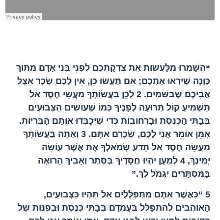
הפרק בברית החדשה
“הִשָּׁמְרוּ מִלַּעֲשׂוֹת אֶת צִדְקַתְכֶם לִפְנֵי בְּנֵי אָדָם מִתּוֹךְ
כַּוָּנָה שֶׁיִּרְאוּ אֶתְכֶם; אִם תַּעֲשׂוּ כֵן, אֵין לָכֶם שָׂכָר אֵצֶל
אֲבִיכֶם שֶׁבַּשָּׁמַיִם.
2
לָכֵן בַּעֲשׂוֹתְךָ מַעֲשֵׂי חֶסֶד אַל
תַּשְׁמִיעַ קוֹל תְּרוּעָה לְפָנֶיךָ כְּמוֹ שֶׁעוֹשִׂים הַצְּבוּעִים
בְּבָתֵּי הַכְּנֶסֶת וּבָרְחוֹבוֹת כְּדֵי שֶׁיְּכַבְּדוּ אוֹתָם הַבְּרִיּוֹת.
אָמֵן אוֹמֵר אֲנִי לָכֶם, שְׂכָרָם אִתָּם.
3
וְאַתָּה בַּעֲשׂוֹתְךָ
מַעֲשֵׂה חֶסֶד אַל תֵּדַע שְׂמֹאלְךָ אֶת אֲשֶׁר עוֹשָׂה
יְמִינְךָ,
4
לְמַעַן יִהְיוּ חֲסָדֶיךָ בַּסֵּתֶר וְאָבִיךָ הָרוֹאֶה
בַּמִּסְתָּרִים יִגְמֹל לְךָ.”
5
“כַּאֲשֶׁר אַתֶּם מִתְפַּלְּלִים אַל תִּהְיוּ כַּצְּבוּעִים,
הָאוֹהֲבִים לְהִתְפַּלֵּל בְּעָמְדָם בְּבָתֵּי כְּנֶסֶת וּבְפִנּוֹת שֶׁל