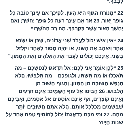
לְבָבְךָ.”
22
“מְנוֹרַת הַגּוּף הִיא הָעַיִן. לְפִיכָךְ אִם עֵינְךָ טוֹבָה כָּל
גּוּפְךָ יֵאוֹר.
23
אַךְ אִם עֵינְךָ רָעָה כָּל גּוּפְךָ יֶחְשַׁךְ; וְאִם
יֶחְשַׁךְ הָאוֹר אֲשֶׁר בְּקִרְבְּךָ, מָה רַב הַחֹשֶׁךְ!”
24
“אֵין אִישׁ יָכוֹל לַעֲבֹד שְׁנֵי אֲדוֹנִים, שֶׁכֵּן אוֹ יִשְׂנָא
אֶחָד וְיֹאהַב אֶת הַשֵּׁנִי, אוֹ יִהְיֶה מָסוּר לְאֶחָד וִיזַלְזֵל
בַּשֵּׁנִי. אֵינְכֶם יְכוֹלִים לַעֲבֹד אֶת הָאֱלֹהִים וְאֶת הַמָּמוֹן.”
25
“לָכֵן אוֹמֵר אֲנִי לָכֶם: אַל תִּדְאֲגוּ לְנַפְשְׁכֶם – מַה
תֹּאכְלוּ אוֹ מַה תִּשְׁתּוּ, וּלְגוּפְכֶם – מַה תִּלְבְּשׁוּ. הֲלֹא
הַנֶּפֶשׁ חֲשׁוּבָה מִן הַמָּזוֹן, וְהַגּוּף חָשׁוּב מִן
הַלְּבוּשׁ.
26
הַבִּיטוּ אֶל עוֹף הַשָּׁמַיִם: אֵינָם זוֹרְעִים
וְאֵינָם קוֹצְרִים, אַף אֵינָם אוֹסְפִים אֶל אֲסָמִים, וַאֲבִיכֶם
שֶׁבַּשָּׁמַיִם מְכַלְכֵּל אוֹתָם. הֲלֹא אַתֶּם חֲשׁוּבִים יוֹתֵר
מֵהֶם.
27
וּמִי מִכֶּם בְּדַאֲגָתוֹ יָכוֹל לְהוֹסִיף טֶפַח אֶחָד עַל
שְׁנוֹת חַיָּיו?