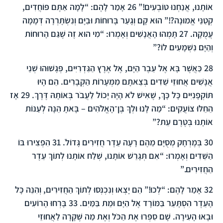
אוֹתָנוּ, אֲנַחְנוּ טוֹבְעִים!”
26
אָמַר לָהֶם: “לָמָה אַתֶּם פּוֹחֲדִים,
קְטַנֵּי אֱמוּנָה?!” הוּא קָם וְגָעַר בָּרוּחוֹת וּבַיָּם וְנִשְׂתָּרְרָה דְּמָמָה
עֲמֻקָּה.
27
תָּמְהוּ הָאֲנָשִׁים וְאָמְרוּ: “מִי הוּא זֶה שֶׁגַּם הָרוּחוֹת
וְהַיָּם נִשְׁמָעִים לוֹ?”
28
כַּאֲשֶׁר בָּא אֶל עֵבֶר הַיָּם, אֶל אֶרֶץ הַגַּדְרִיִּים, פְּגָשׁוּהוּ שְׁנֵי
אֲנָשִׁים אֲחוּזֵי שֵׁדִים בְּצֵאתָם מִמְּעָרוֹת הַקְּבָרִים. הֵם הָיוּ
תּוֹקְפָנִיִּים כָּל כָּךְ, שֶׁאִישׁ לֹא הָיָה יָכוֹל לַעֲבֹר בְּאוֹתָהּ דֶּרֶךְ.
29
אָז
הֵחֵלּוּ צוֹעֲקִים: “מַה לָּנוּ וּלְךָ בֶּן־הָאֱלֹהִים – בָּאתָ הֵנָּה לְעַנּוֹת
אוֹתָנוּ בְּטֶרֶם עֵת?”
30
בְּמֶרְחָק מְסֻיָּם מֵהֶם רָעָה עֵדֶר חֲזִירִים גָּדוֹלֹ.
31
הִפְצִירוּ בּוֹ
הַשֵּׁדִים וְאָמְרוּ: “אִם תְּגָרֵשׁ אוֹתָנוּ, שְׁלַח אוֹתָנוּ לְתוֹךְ עֵדֶר
הַחֲזִירִים.”
32
אָמַר לָהֶם: “לְכוּ!” הֵם יָצְאוּ וְנִכְנְסוּ לְתוֹךְ הַחֲזִירִים, וְהִנֵּה כָּל
הָעֵדֶר הִסְתָּעֵר בַּמּוֹרָד אֶל הַיָּם וּמֵת בַּמַּיִם.
33
בָּרְחוּ הָרוֹעִים
וּבָאוּ הָעִירָה. שָׁם סִפְּרוּ אֶת הַכֹּל וְאֶת מַה שֶּׁקָּרָה לַאֲחוּזֵי