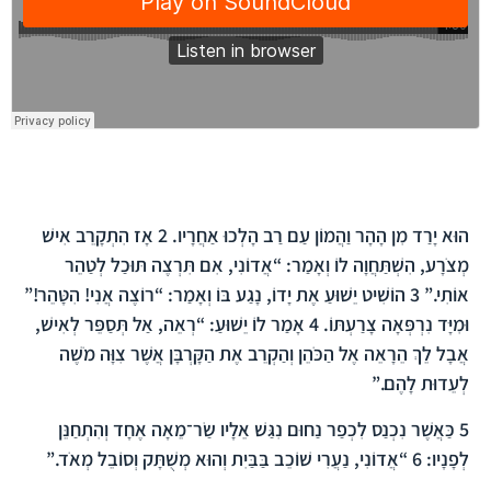
הפרק בברית החדשה
הוּא יָרַד מִן הָהָר וַהֲמוֹן עַם רַב הָלְכוּ אַחֲרָיו.
2
אָז הִתְקָרֵב אִישׁ
מְצֹרָע, הִשְׁתַּחֲוָה לוֹ וְאָמַר: “אֲדוֹנִי, אִם תִּרְצֶה תּוּכַל לְטַהֵר
אוֹתִי.”
3
הוֹשִׁיט יֵשׁוּעַ אֶת יָדוֹ, נָגַע בּוֹ וְאָמַר: “רוֹצֶה אֲנִי! הִטָּהֵר!”
וּמִיָּד נִרְפְּאָה צָרַעְתּוֹ.
4
אָמַר לוֹ יֵשׁוּעַ: “רְאֵה, אַל תְּסַפֵּר לְאִישׁ,
אֲבָל לֵךְ הֵרָאֵה אֶל הַכֹּהֵן וְהַקְרֵב אֶת הַקָּרְבָּן אֲשֶׁר צִוָּה מֹשֶׁה
לְעֵדוּת לָהֶם.”
5
כַּאֲשֶׁר נִכְנַס לִכְפַר נַחוּם נִגַּשׁ אֵלָיו שַׂר־מֵאָה אֶחָד וְהִתְחַנֵּן
לְפָנָיו:
6
“אֲדוֹנִי, נַעֲרִי שׁוֹכֵב בַּבַּיִת וְהוּא מְשֻׁתָּק וְסוֹבֵל מְאֹד.”