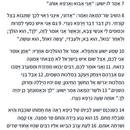
7
אָמַר לוֹ יֵשׁוּעַ: “אֲנִי אָבוֹא וַאֲרַפֵּא אוֹתוֹ.”
8
הֵשִׁיב שַׂר־הַמֵּאָה וְאָמַר: “אֲדוֹנִי, אֵינֶנִּי רָאוּי לְכָךְ שֶׁתָּבוֹא בְּצֵל
קוֹרָתִי. רַק דַּבֵּר דָּבָר וְיֵּרָפֵא נַעֲרִי.
9
גַּם אֲנִי אִישׁ כָּפוּף לְמָרוּת
וּכְפוּפִים לִי אַנְשֵׁי צָבָא, וְכַאֲשֶׁר אֲנִי אוֹמֵר לָזֶה, ‘לֵךְ!’, הוּא הוֹלֵךְ;
וּלְאַחֵר ‘בּוֹא!’, הוּא בָּא; וּלְעַבְדִּי, ‘עֲשֵׂה זֹאת!’, הוּא עוֹשֶׂה.”
10
שָׁמַע יֵשׁוּעַ וְהִתְפַּלֵא. אָמַר אֶל הַהוֹלְכִים אַחֲרָיו: “אָמֵן אוֹמֵר
אֲנִי לָכֶם, אֵצֶל שׁוּם אִישׁ בְּיִשְׂרָאֵל לֹא מָצָאתִי אֱמוּנָה
כָּזֹאת.
11
וַאֲנִי אוֹמֵר לָכֶם, רַבִּים יָבוֹאוּ מִמִּזְרָח וּמִמַּעֲרָב וְיָסֵבּוּ
עִם אַבְרָהָם וְיִצְחָק וְיַעֲקֹב בְּמַלְכוּת הַשָּׁמַיִם,
12
אֲבָל בְּנֵי
הַמַּלְכוּת יְגֹרְשׁוּ אֶל הַחֹשֶׁךְ הַחִיצוֹן; שָׁם יִהְיוּ הַיְלָלָה וַחֲרוֹק
הַשִּׁנַּיִם.”
13
וּלְשַׂר־הַמֵּאָה אָמַר יֵשׁוּעַ: “לֵךְ וּכֶאֱמוּנָתְךָ כֵּן יִהְיֶה
לְךָ.” אוֹתָהּ שָׁעָה נִרְפָּא נַעֲרוֹ.
14
כְּשֶׁנִּכְנַס יֵשׁוּעַ לְבֵיתוֹ שֶׁל כֵּיפָא רָאָה אֶת חֲמוֹתוֹ שׁוֹכֶבֶת וְהִיא
סוֹבֶלֶת מֵחֹם.
15
הוּא נָגַע בְּיָדָהּ וְהַחֹם סָר מִמֶּנָּה. אָז קָמָה
וְשֵׁרְתָה אוֹתָם.
16
לְעֵת עֶרֶב הֵבִיאוּ אֵלָיו רַבִּים שֶׁהָיוּ אֲחוּזֵי שֵׁדִים