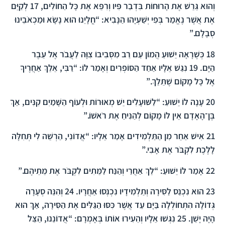
וְהוּא גֵּרֵשׁ אֶת הָרוּחוֹת בִּדְבַר פִּיו וְרִפֵּא אֶת כָּל הַחוֹלִים,
17
לְקַיֵּם
אֶת אֲשֶׁר נֶאֱמַר בְּפִי יְשַׁעְיָהוּ הַנָּבִיא: “חֳלָיֵנוּ הוּא נָשָׂא וּמַכְאֹבֵינוּ
סְבָלָם.”
18
כְּשֶׁרָאָה יֵשׁוּעַ הֲמוֹן עַם רַב מִסְּבִיבוֹ צִוָּה לַעֲבֹר אֶל עֵבֶר
הַיָּם.
19
נִגַּשׁ אֵלָיו אַחַד הַסּוֹפְרִים וְאָמַר לוֹ: “רַבִּי, אֵלֵךְ אַחֲרֶיךָ
אֶל כָּל מָקוֹם שֶׁתֵּלֵךְ.”
20
עָנָה לוֹ יֵשׁוּעַ: “לַשּׁוּעָלִים יֵשׁ מְאוּרוֹת וּלְעוֹף הַשָּׁמַיִם קִנִּים, אַךְ
בֶּן־הָאָדָם אֵין לוֹ מָקוֹם לְהַנִּיחַ אֶת רֹאשׁוֹ.”
21
אִישׁ אַחֵר מִן הַתַּלְמִידִים אָמַר אֵלָיו: “אֲדוֹנִי, הַרְשֵׁה לִי תְּחִלָּה
לָלֶכֶת לִקְבֹּר אֶת אָבִי.”
22
אָמַר לוֹ יֵשׁוּעַ: “לֵךְ אַחֲרַי וְהַנַּח לַמֵּתִים לִקְבֹּר אֶת מֵתֵיהֶם.”
23
הוּא נִכְנַס לַסִּירָה וְתַלְמִידָיו נִכְנְסוּ אַחֲרָיו.
24
וְהִנֵּה סְעָרָה
גְּדוֹלָה הִתְחוֹלְלָה בַּיָּם עַד אֲשֶׁר כִּסּוּ הַגַּלִּים אֶת הַסִּירָה, אַךְ הוּא
הָיָה יָשֵׁן.
25
נִגְּשׁוּ אֵלָיו וְהֵעִירוּ אוֹתוֹ בְּאָמְרָם: “אֲדוֹנֵנוּ, הַצֵּל