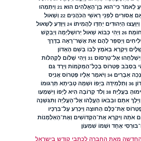
שׁוּעַ לֵאמֹר כִּי־הוּא בֶּן־הָאֱלֹהִים הוּא׃
וַיִּתְמְהוּ
21
ָם אֲסוּרִים לִפְנֵי רָאשֵׁי הַכֹּהֲנִים׃
וְשָׁאוּל
22
יִּוָּעֲצוּ הַיְּהוּדִים יַחְדָּו לַהֲמִיתוֹ׃
וַיִּוָּדַע לְשָׁאוּל
24
ַחוֹמָה׃
וַיְהִי כְּבוֹא שָׁאוּל יְרוּשָׁלַיְמָה וַיְבַקֵּשׁ
26
ְּׁלִיחִים וַיְסַפֵּר לָהֶם אֵת אֲשֶׁר־רָאָה בַדֶּרֶךְ
ָלָיִם וַיִּקְרָא בְּאֹמֶץ לִבּוֹ בְּשֵׁם הָאָדוֹן
 וַיְשַׁלְחֻהוּ אֶל־טַרְסוֹס׃
וַיְהִי שָׁלוֹם לַקְּהִלּוֹת
31
ִי בִּסְבֹב פֶּטְרוֹס בְּכָל־הַמְּקֹמוֹת וַיֵּרֶד גַּם
נְכֵה אֵבָרִים׃
וַיֹּאמֶר אֵלָיו פֶּטְרוֹס אֲנִיַּס
34
וֹן׃
וְתַלְמִידָה בְּיָפוֹ וּשְׁמָהּ טָבִיתָא תַּרְגּוּמוֹ
36
ימוּהָ בַּעֲלִיָּה׃
וְלֹד קְרוֹבָה הִיא לְיָפוֹ וַיִּשְׁמְעוּ
38
ַיֵּלֶךְ אִתָּם וּבְבֹאוֹ הֶעֱלֻהוּ אֶל־הָעֲלִיָּה וַתִּגַּשְׁנָה
פֶטְרוֹס אֶת־כֻּלָּם הַחוּצָה וַיִּכְרַע עַל־בִּרְכָּיו
יָּקֶם אֹתָהּ וַיִּקְרָא אֶת־הַקְּדוֹשִׁים וְאֶת־הָאַלְמָנוֹת
בּוּרְסִי אֶחָד וּשְׁמוֹ שִׁמְעוֹן׃
החדשה מאת החברה לכתבי קודש בישראל