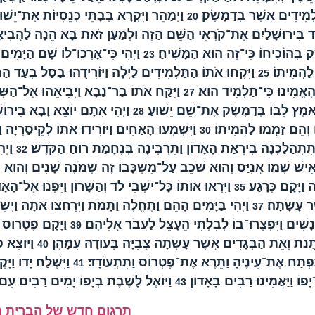
ְמִידִים אֲשֶׁר בְּדַמָּשֶׂק׃
וַיְמַהֵר וַיִּקְרָא בְּבָתֵּי כְנֵסִיּוֹת אֶת־יֵ
20
 בִּירוּשָׁלַיִם אֶת־קֹרְאֵי הַשֵּׁם הַזֶּה וּלְמַעַן זֹאת בָּא הֵנָּה לַהֲבִיא
ֶק בְּהוֹכִיחוֹ כִּי־זֶה הוּא הַמָּשִׁיחַ׃
וַיְהִי כִּי־אָרְכוּ־לוֹ שָׁם הַיָּמִים וַ
23
לַהֲמִיתוֹ׃
וַיִּקְחוּ אֹתוֹ הַתַּלְמִידִים לַיְלָה וַיּוֹרִידֻהוּ בַסַּל בְּעַד ה
25
 הֶאֱמִינוּ כִּי־תַּלְמִיד הוּא׃
וַיִּקַּח אֹתוֹ בַּר־נַבָּא וַיְבִיאֵהוּ אֶל־הַש
27
אֹמֶץ לִבּוֹ בְּדַמֶּשֶׂק אֶת־שֵׁם יֵשׁוּעַ׃
וַיְהִי אִתָּם יוֹצֵא וָבָא בִּירוּשׁ
28
ִים וְהֵם זַמֲמוּ לַהֲמִיתוֹ׃
וַיִּשְׁמְעוּ הָאַחִים וַיּוֹרִידוּ אֹתוֹ לְקֵיסַרְיָה
30
ַתִּתְהַלַּכְנָה בְּיִרְאַת הָאָדוֹן וַתִּרְבֶּינָה בְּנֶחָמַת רוּחַ הַקֹּדֶשׁ׃
וַיְה
32
ִישׁ שְׁמוֹ אֲנִיַּס וְהוּא שֹׁכֵב עַל־מִשְׁכָּבוֹ זֶה שְׁמֹנֶה שָׁנִים וְהוּא 
וַיָּקָם כְּרָגַע׃
וַיִּרְאוּ אוֹתוֹ כָּל־ישְׁבֵי לֹד וְהַשָּׁרוֹן וַיִּפְנוּ אֶל־הָאָד
35
ֶר עָשָׂתָה׃
וַיְהִי בַּיָּמִים הָהֵם וַתֶּחֱלֶה וַתָּמֹת וַיִּרְחֲצוּ אֹתָהּ וַיְשִׂ
37
ֲנָשִׁים וַיִּפְצְרוּ־בוֹ לְבִלְתִּי הֵעָצֵל לַעֲבֹר אֲלֵיהֶם׃
וַיָּקָם פֶּטְרוֹס ו
39
ֳּנֹת וְאֵת הַבְּגָדִים אֲשֶׁר עָשְׂתָה צְבִיָּה בְּעוֹדָהּ עִמָּהֶן׃
וַיּוֹצֵא 
40
 וַתִּפְתַּח אֶת־עֵינֶיהָ וַתֵּרֶא אֶת־פֶטְרוֹס וַתִּתְעוֹדָד׃
וַיִּשְׁלַח יָדוֹ וַ
41
יָפוֹ וַיַּאֲמִינוּ רַבִּים בָּאָדוֹן׃
וַיּוֹאֶל לָשֶׁבֶת בְּיָפוֹ יָמִים רַבִּים עִם־
43
תרגום חדש של הברית 