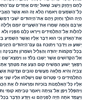
לֶחֶם וַיֶּחֱזָק וַיֵּשֶׁב שָׁאוּל יָמִים אֲחָדִים עִם־הַתַּל
כָל־הַשֹּׁמְעִים וַיֹּאמְרוּ הֲלֹא זֶה הוּא אֲשֶׁר הֶאֱבִיד
הָיָה הוֹלֵךְ וְחָזֵק וַיָּהָם אֶת־הַיְּהוּדִים יֹשְׁבֵי דַמֶּשׂ
אָרְבָּם וְהֵמָּה שָׁמְרוּ אֶת־הַשְּׁעָרִים יוֹמָם וָלַיְלָה 
לְהִלָּוֹת אֶל־הַתַּלְמִידִים וַיִּירְאוּ כֻלָּם מִפָּנָיו וְלֹא
אֶת־הָאָדוֹן וְכִי הוּא דִּבֶּר אֵלָיו וַאֲשֶׁר הִשְׁמִיעַ בְּ
יֵשׁוּעַ׃
וַיְדַבֵּר וַיִּתְוַכַּח גַּם עִם־הַיְּהוּדִים הַיְּוָנ
29
בְּכָל־מְקֹמוֹת יְהוּדָה וְהַגָּלִיל וְשֹׁמְרוֹן וַתִּבָּנֶינָה ו
אֶל־הַקְּדוֹשִׁים אֲשֶׁר יָשְׁבוּ בְּלֹד׃
וַיִּמְצָא־שָׁם א
33
רְפָאֲךָ יֵשׁוּעַ הַמָּשִׁיחַ קוּם הַצָּע אֶת מִטָּתְךָ אַתָּה 
צְבִיָּה וְהִיא מְלֵאָה מַעֲשִׂים טוֹבִים וּצְדָקוֹת אֲשׁ
הַתַּלְמִידִים כִּי פֶטְרוֹס שָׁם וַיִּשְׁלְחוּ אֵלָיו שְׁנֵי א
אֵלָיו כָּל־הָאַלְמָנוֹת בּוֹכִיּוֹת וּמַרְאוֹת לוֹ אֵת הַכֻּת
וַיִּתְפַּלֵּל וַיִּפֶן אֶל־גְּוִיָּתָה וַיֹּאמֶר טָבִיתָא קוּמִי
וַיַּעֲמֵד אֹתָהּ חַיָּה לִפְנֵיהֶם׃
וַיִּוָּדַע הַדָּבָר בְּכָל־
42