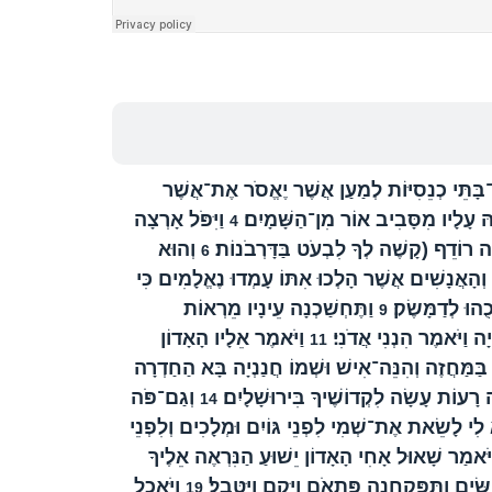
־בָּתֵּי כְנֵסִיּוֹת לְמַעַן אֲשֶׁר יֶאֱסֹר אֶת־אֲשֶׁר
הּ עָלָיו מִסָּבִיב אוֹר מִן־הַשָּׁמָיִם׃
וַיִּפֹּל אָרְצָה
4
ָּה רוֹדֵף (קָשֶׁה לְךָ לִבְעֹט בַּדָּרְבֹנוֹת׃
וְהוּא
6
וְהָאֲנָשִׁים אֲשֶׁר הָלְכוּ אִתּוֹ עָמְדוּ נֶאֱלָמִים כִּי
ֻהוּ לְדַמָּשֶׂק׃
וַתֶּחְשַׁכְנָה עֵינָיו מֵרְאוֹת
9
ה וַיֹּאמֶר הִנְנִי אֲדֹנִי׃
וַיֹּאמֶר אֵלָיו הָאָדוֹן
11
 בַּמַּחֲזֶה וְהִנֵּה־אִישׁ וּשְׁמוֹ חֲנַנְיָה בָּא הַחַדְרָה
ה רָעוֹת עָשָׂה לִקְדוֹשֶׁיךָ בִּירוּשָׁלָיִם׃
וְגַם־פֹּה
14
 לִי לָשֵׂאת אֶת־שְׁמִי לִפְנֵי גּוֹיִם וּמְלָכִים וְלִפְנֵי
 וַיֹּאמַר שָׁאוּל אָחִי הָאָדוֹן יֵשׁוּעַ הַנִּרְאֶה אֵלֶיךָ
ִׂים וַתִּפָּקַחְנָה פִּתְאֹם וָיָּקָם וַיִּטָּבֵל׃
וַיֹּאכַל
19