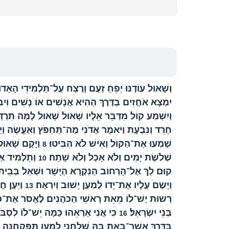
וְשָׁאוּל עוֹדֶנּוּ יְפֵחַ זַעַם וָרֶצַח עַל־תַּלְמִידֵי הָאָדוֹן
יִמְצָא אֹחֲזִים בַּדֶּרֶךְ הַהִיא אֲנָשִׁים אוֹ נָשִׁים וִיבִ
וַיִשְׁמַע קוֹל מִדַּבֵּר אֵלָיו שָׁאוּל שָׁאוּל לָמָּה תִרְדְּ
חָרֵד וְנִבְעָת וַיֹּאמֶר אֲדֹנִי מַה־תַּחְפֹּץ וְאֶעֱשֶׂה וַי
שָׁמְעוּ אֶת־הַקּוֹל וְאִישׁ לֹא הִבִּיטוּ׃
וַיָּקָם שָׁאוּל
8
שְׁלֹשֶׂת יָמִים וְלֹא אָכַל וְלֹא שָׁתָה׃
וְתַלְמִיד אֶחָ
10
קוּם לֵךְ אֶל־הָרְחוֹב הַנִּקְרָא הַיָּשָׁר וּשְׁאַל בְּבֵית 
וַיָּשֶׂם עָלָיו אֶת־יָדוֹ לְמַעַן יָשׁוּב וְיִרְאֶה׃
וַיַּעַן ח
13
רְשׁוּת יֶשׁ־לוֹ מֵאֵת רָאשֵׁי הַכֹּהֲנִים לֶאֱסֹר אֶת־כָּ
בְּנֵי יִשְׂרָאֵל׃
כִּי אֲנִי אַרְאֵהוּ כַּמָּה יֵשׁ־לוֹ לִסְבּ
16
בַּדֶּרֶךְ אֲשֶׁר־בָּאתָ בָּהּ שְׁלָחַנִי לְמַעַן תִּפָּקַחְנָה 