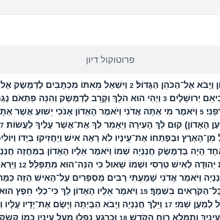
הפרק בברית החדשה
פרוטוקול דיון
 וַיָּבֹא אֶל־הַכֹּהֵן הַגָּדוֹל׃
וַיִּשְׁאַל מֵאִתּוֹ מִכְתָּבִים לְדַמֶּשֶׂק אֶל
2
יאֵם יְרוּשָׁלָיִם׃
וַיְהִי הוּא הֹלֵךְ וְקָרֵב לְדַמֶּשֶׂק וְהִנֵּה פִתְאֹם נָגַ
3
פֵנִי׃
וַיֹּאמֶר מִי אַתָּה אֲדֹנִי וַיֹּאמֶר הָאָדוֹן אָנֹכִי יֵשׁוּעַ אֲשֶׁר אַת
5
ַּעַן הָאָדוֹן) קוּם לֵךְ הָעִירָה וְיֵאָמֵר לְךָ אֶת־אֲשֶׁר עָלֶיךָ לַעֲשׂוֹת׃
7
 מִן־הָאָרֶץ וּבְפָתְחוֹ אֶת־עֵינָיו לֹא רָאָה אִישׁ וַיַּחֲזִיקוּ בְיָדוֹ וַיּוֹלִיכ
ד הָיָה בְדַמֶּשֶׂק חֲנַנְיָה שְׁמוֹ וַיֹּאמֶר אֵלָיו הָאָדוֹן בַּמַּחֲזֶה חֲנַנְיָ
יְהוּדָה לְאִישׁ טַרְסִי וּשְׁמוֹ שָׁאוּל כִּי הִנֵּה־הוּא מִתְפַּלֵּל׃
וַיַּרְא
12
ֲנַנְיָה וַיֹּאמַר אֲדֹנִי שָׁמַעְתִּי רַבִּים מְסַפְּרִים עַל־הָאִישׁ הַזֶּה כַּמָּ
ל־הַקֹּרְאִים בִּשְׁמֶךָ׃
וַיֹּאמֶר אֵלָיו הָאָדוֹן לֵךְ כִּי־כְלִי חֵפֶץ הוּא
15
ֹל לְמַעַן שְׁמִי׃
וַיֵּלֶךְ חֲנַנְיָה וַיָּבֹא הַבָּיְתָה וַיָּשֶׂם אֶת־יָדָיו עָלָיו
17
עֵינֶיךָ וְתִמָּלֵא רוּחַ הַקֹּדֶשׁ׃
וּכְרֶגַע נָפְלוּ מֵעַל עֵינָיו כְּמוֹ קַשְׂקַשּ
18