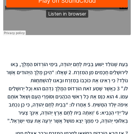
הפרק בברית החדשה
בְּעֵת שֶׁנּוֹלַד יֵשׁוּעַ בְּבֵית לֶחֶם יְהוּדָה, בִּימֵי הוֹרְדוֹס הַמֶּלֶךְ, בָּאוּ
לִירוּשָׁלַיִם חֲכָמִים מִן הַמִּזְרָח.
2
שָׁאֲלוּ: “הֵיכָן מֶלֶךְ הַיְּהוּדִים אֲשֶׁר
נוֹלָד? כִּי רָאִינוּ אֶת כּוֹכָבוֹ בַּמִּזְרָח וּבָאנוּ לְהִשְׁתַּחֲווֹת
לוֹ.”
3
כַּאֲשֶׁר שָׁמַע זֹאת הוֹרְדוֹס הַמֶּלֶךְ נִדְהַם הוּא וְכָל יְרוּשָׁלַיִם
עִמּוֹ.
4
הוּא כִּנֵּס אֶת כָּל רָאשֵׁי הַכֹּהֲנִים וְסוֹפְרֵי הָעָם וְשָׁאַל אוֹתָם
אֵיפֹה יִוָּלֵד הַמָּשִׁיחַ.
5
אָמְרוּ לוֹ: “בְּבֵית לֶחֶם יְהוּדָה, כִּי כֵן נִכְתַּב
עַל־יְדֵי הַנָּבִיא:
6
‘וְאַתָּה בֵּית לֶחֶם אֶרֶץ יְהוּדָה, אֵינְךָ צָעִיר
בְּאַלּוּפֵי יְהוּדָה, כִּי מִמְּךָ יֵצֵא מוֹשֵׁל אֲשֶׁר יִרְעֶה אֶת עַמִּי יִשְׂרָאֵל’.”
7
אָז קָרָא הוֹרְדוֹס בַּחֲשַׁאי לְחַכְמֵי הַמִּזְרָח וּבֵרֵר אֶצְלָם מָתַי