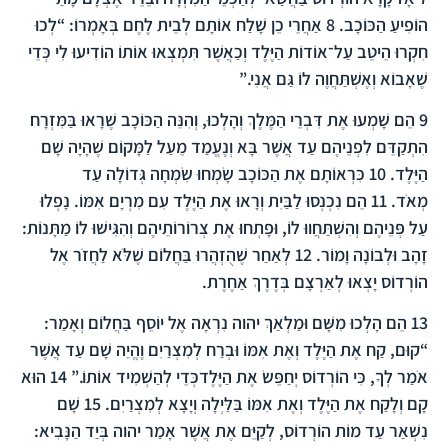
הוֹפִיעַ הַכּוֹכָב.
8
אַחֲרֵי כֵן שָׁלַח אוֹתָם לְבֵית לֶחֶם בְּאָמְרוֹ: “לְכוּ
חִקְרוּ הֵיטֵב עַל־אוֹדוֹת הַיֶּלֶד וְכַאֲשֶׁר תִּמְצְאוּ אוֹתוֹ הוֹדִיעוּ לִי כְּדֵי
שֶׁאָבוֹא וְאֶשְׁתַּחֲוֶה לוֹ גַּם אֲנִי.”
9
הֵם שָׁמְעוּ אֶת דִּבְרֵי הַמֶּלֶךְ וְהָלְכוּ, וְהִנֵּה הַכּוֹכָב שֶׁרָאוּ בַּמִּזְרָח
הִתְקַדֵּם לִפְנֵיהֶם עַד אֲשֶׁר בָּא וְנֶעֱמַד מֵעַל לַמָּקוֹם שֶׁהָיָה שָׁם
הַיֶּלֶד.
10
כִּרְאוֹתָם אֶת הַכּוֹכָב שָׂמְחוּ שִׂמְחָה גְּדוֹלָה עַד
מְאֹד.
11
הֵם נִכְנְסוּ לַבַּיִת וְרָאוּ אֶת הַיֶּלֶד עִם מִרְיָם אִמּוֹ. נָפְלוּ
עַל פְּנֵיהֶם וְהִשְׁתַּחֲווּ לוֹ, וּפָתְחוּ אֶת צְרוֹרוֹתֵיהֶם וְהִגִּישׁוּ לוֹ מַתָּנוֹת:
זָהָב וּלְבוֹנָה וָמוֹר.
12
לְאַחַר שֶׁהֻזְהֲרוּ בַּחֲלוֹם שֶׁלֹּא לַחֲזֹר אֶל
הוֹרְדוֹס יָצְאוּ לְאַרְצָם בְּדֶרֶךְ אַחֶרֶת.
13
הֵם הָלְכוּ מִשָּׁם וּמַלְאַךְ יהוה נִרְאָה אֶל יוֹסֵף בַּחֲלוֹם וְאָמַר:
“קוּם, קַח אֶת הַיֶּלֶד וְאֶת אִמּוֹ וּבְרַח לְמִצְרַיִם וֶהֱיֵה שָׁם עַד אֲשֶׁר
אֹמַר לְךָ, כִּי הוֹרְדוֹס יְחַפֵּשׂ אֶת הַיֶּלֶדכְּדֵי לְהַשְׁמִיד אוֹתוֹ.”
14
הוּא
קָם וְלָקַח אֶת הַיֶּלֶד וְאֶת אִמּוֹ בַּלַּיְלָה וְיָצָא לְמִצְרַיִם.
15
שָׁם
נִשְׁאַר עַד מוֹת הוֹרְדוֹס, לְקַיֵּם אֶת אֲשֶׁר אָמַר יהוה בְּיַד הַנָּבִיא: