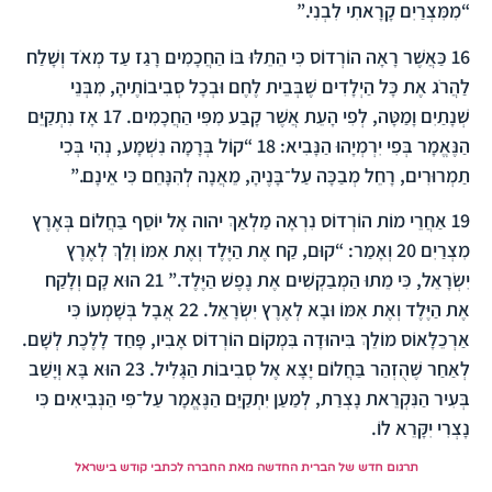
“מִמִּצְרַיִם קָרָאתִי לִבְנִי.”
16
כַּאֲשֶׁר רָאָה הוֹרְדוֹס כִּי הֵתֵלּוּ בּוֹ הַחֲכָמִים רָגַז עַד מְאֹד וְשָׁלַח
לַהֲרֹג אֶת כָּל הַיְלָדִים שֶׁבְּבֵית לֶחֶם וּבְכָל סְבִיבוֹתֶיהָ, מִבְּנֵי
שְׁנָתַיִם וָמַטָּה, לְפִי הָעֵת אֲשֶׁר קָבַע מִפִּי הַחֲכָמִים.
17
אָז נִתְקַיֵּם
הַנֶּאֱמָר בְּפִי יִרְמְיָהוּ הַנָּבִיא:
18
“קוֹל בְּרָמָה נִשְׁמָע, נְהִי בְּכִי
תַמְרוּרִים, רָחֵל מְבַכָּה עַל־בָּנֶיהָ, מֵאֲנָה לְהִנָּחֵם כִּי אֵינָם.”
19
אַחֲרֵי מוֹת הוֹרְדוֹס נִרְאָה מַלְאַךְ יהוה אֶל יוֹסֵף בַּחֲלוֹם בְּאֶרֶץ
מִצְרַיִם
20
וְאָמַר: “קוּם, קַח אֶת הַיֶּלֶד וְאֶת אִמּוֹ וְלֵךְ לְאֶרֶץ
יִשְׂרָאֵל, כִּי מֵתוּ הַמְבַקְשִׁים אֶת נֶפֶשׁ הַיֶּלֶד.”
21
הוּא קָם וְלָקַח
אֶת הַיֶּלֶד וְאֶת אִמּוֹ וּבָא לְאֶרֶץ יִשְׂרָאֵל.
22
אֲבָל בְּשָׁמְעוֹ כִּי
אַרְכֵלָאוֹס מוֹלֵךְ בִּיהוּדָה בִּמְקוֹם הוֹרְדוֹס אָבִיו, פָּחַד לָלֶכֶת לְשָׁם.
לְאַחַר שֶׁהֻזְהַר בַּחֲלוֹם יָצָא אֶל סְבִיבוֹת הַגָּלִיל.
23
הוּא בָּא וְיָשַׁב
בְּעִיר הַנִּקְרֵאת נָצְרַת, לְמַעַן יִתְקַיֵּם הַנֶּאֱמָר עַל־פִּי הַנְּבִיאִים כִּי
נָצְרִי יִקָּרֵא לוֹ.
תרגום חדש של הברית החדשה מאת החברה לכתבי קודש בישראל