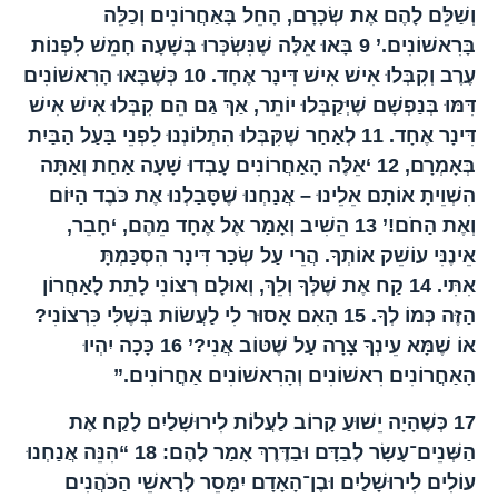
וְשַׁלֵּם לָהֶם אֶת שְׂכָרָם, הָחֵל בָּאַחֲרוֹנִים וְכַלֵּה
בָּרִאשׁוֹנִים.’
9
בָּאוּ אֵלֶּה שֶׁנִּשְׂכְּרוּ בְּשָׁעָה חָמֵשׁ לִפְנוֹת
עֶרֶב וְקִבְּלוּ אִישׁ אִישׁ דִּינָר אֶחָד.
10
כְּשֶׁבָּאוּ הָרִאשׁוֹנִים
דִּמּוּ בְּנַפְשָׁם שֶׁיְּקַבְּלוּ יוֹתֵר, אַךְ גַּם הֵם קִבְּלוּ אִישׁ אִישׁ
דִּינָר אֶחָד.
11
לְאַחַר שֶׁקִּבְּלוּ הִתְלוֹנְנוּ לִפְנֵי בַּעַל הַבַּיִת
בְּאָמְרָם,
12
‘אֵלֶּה הָאַחֲרוֹנִים עָבְדוּ שָׁעָה אַחַת וְאַתָּה
הִשְׁוֵיתָ אוֹתָם אֵלֵינוּ – אֲנַחְנוּ שֶׁסָּבַלְנוּ אֶת כֹּבֶד הַיּוֹם
וְאֶת הַחֹם!’
13
הֵשִׁיב וְאָמַר אֶל אֶחָד מֵהֶם, ‘חָבֵר,
אֵינֶנִּי עוֹשֵׁק אוֹתְךָ. הֲרֵי עַל שְׂכַר דִּינָר הִסְכַּמְתָּ
אִתִּי.
14
קַח אֶת שֶׁלְּךָ וְלֵךְ, וְאוּלָם רְצוֹנִי לָתֵת לָאַחֲרוֹן
הַזֶּה כְּמוֹ לְךָ.
15
הַאִם אָסוּר לִי לַעֲשׂוֹת בְּשֶׁלִּי כִּרְצוֹנִי?
אוֹ שֶׁמָּא עֵינְךָ צָרָה עַל שֶׁטּוֹב אֲנִי?’
16
כָּכָה יִהְיוּ
הָאַחֲרוֹנִים רִאשׁוֹנִים וְהָרִאשׁוֹנִים אַחֲרוֹנִים.”
17
כְּשֶׁהָיָה יֵשׁוּעַ קָרוֹב לַעֲלוֹת לִירוּשָׁלַיִם לָקַח אֶת
הַשְּׁנֵים־עָשָׂר לְבַדָּם וּבַדֶּרֶךְ אָמַר לָהֶם:
18
“הִנֵּה אֲנַחְנוּ
עוֹלִים לִירוּשָׁלַיִם וּבֶן־הָאָדָם יִמָּסֵר לְרָאשֵׁי הַכֹּהֲנִים