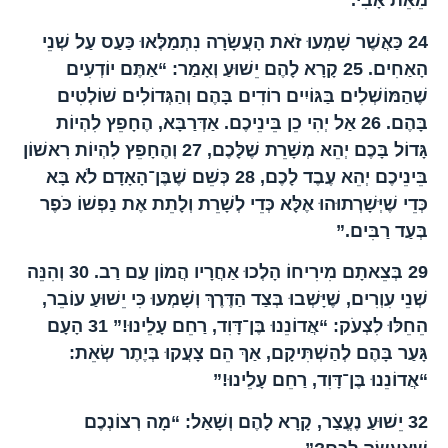
מֵאֵת אָבִי.”
24
כַּאֲשֶׁר שָׁמְעוּ זֹאת הָעֲשָׂרָה נִתְמַלְּאוּ כַּעַס עַל שְׁנֵי
הָאַחִים.
25
קָרָא לָהֶם יֵשׁוּעַ וְאָמַר: “אַתֶּם יוֹדְעִים
שֶׁהַמּוֹשְׁלִים בַּגּוֹיִים רוֹדִים בָּהֶם וְהַגְּדוֹלִים שׁוֹלְטִים
בָּהֶם.
26
אַל יְהִי כֵן בֵּינֵיכֶם. אַדְּרַבָּא, הֶחָפֵץ לִהְיוֹת
גָּדוֹל בָּכֶם יְהֵא מְשָׁרֵת שֶׁלָּכֶם,
27
וְהֶחָפֵץ לִהְיוֹת רִאשׁוֹן
בֵּינֵיכֶם יְהֵא עֶבֶד לָכֶם,
28
כְּשֵׁם שֶׁבֶּן־הָאָדָם לֹא בָּא
כְּדֵי שֶׁיְּשָׁרְתוּהוּ אֶלָּא כְּדֵי לְשָׁרֵת וְלָתֵת אֶת נַפְשׁוֹ כֹּפֶר
בְּעַד רַבִּים.”
29
בְּצֵאתָם מִירִיחוֹ הָלְכוּ אַחֲרָיו הֲמוֹן עַם רַב.
30
וְהִנֵּה
שְׁנֵי עִוְרִים, שֶׁיָּשְׁבוּ בְּצַד הַדֶּרֶךְ וְשָׁמְעוּ כִּי יֵשׁוּעַ עוֹבֵר,
הֵחֵלּוּ לִצְעֹק: “אֲדוֹנֵנוּ בֶּן־דָּוִד, רַחֵם עָלֵינוּ!”
31
הָעָם
גָּעַר בָּהֶם לְהַשְׁתִּיקָם, אַךְ הֵם צָעֲקוּ בְּיֶתֶר שְׂאֵת:
“אֲדוֹנֵנוּ בֶּן־דָּוִד, רַחֵם עָלֵינוּ!”
32
יֵשׁוּעַ נֶעֱצַר, קָרָא לָהֶם וְשָׁאַל: “מָה רְצוֹנְכֶם