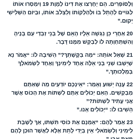
וְלַסּוֹפְרִים. הֵם יֶחֶרְצוּ אֶת דִּינוֹ לְמָוֶת
19
וְיִמְסְרוּ אוֹתוֹ
לַגּוֹיִים לְהָתֵל בּוֹ וּלְהַלְקוֹתוֹ וְלִצְלֹב אוֹתוֹ, וּבַיּוֹם הַשְּׁלִישִׁי
יָקוּם.”
20
אַחֲרֵי כֵן נִגְּשָׁה אֵלָיו הָאֵם שֶׁל בְּנֵי זַבְדַּי עִם בָּנֶיהָ
וְהִשְׁתַּחַוְתָה לוֹ לְבַקֵּשׁ מִמֶּנּוּ דָּבָר.
21
שָׁאַל אוֹתָהּ: “מַה בַּקָּשָׁתֵךְ?” הֵשִׁיבָה לוֹ: “אֱמֹר נָא
שֶׁיֵּשְׁבוּ שְׁנֵי בָּנַי אֵלֶּה אֶחָד לִימִינְךָ וְאֶחָד לִשְׂמֹאלְךָ
בְּמַלְכוּתְךָ.”
22
עָנָה יֵשׁוּעַ וְאָמַר: “אֵינְכֶם יוֹדְעִים מַה שֶּׁאַתֶּם
מְבַקְשִׁים. הַאִם יְכוֹלִים אַתֶּם לִשְׁתּוֹת אֶת הַכּוֹס אֲשֶׁר
אֲנִי עָתִיד לִשְׁתּוֹת?”
הֵשִׁיבוּ לוֹ: “יְכוֹלִים אָנוּ.”
23
אָמַר לָהֶם: “אָמְנָם אֶת כּוֹסִי תִּשְׁתּוּ, אַךְ לָשֶׁבֶת
לִימִינִי וְלִשְׂמֹאלִי אֵין בְּיָדִי לָתֵת אֶלָּא לַאֲשֶׁר הוּכַן לָהֶם