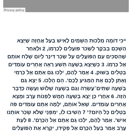
הפרק בברית החדשה
“כִּי דּוֹמָה מַלְכוּת הַשָּׁמַיִם לְאִישׁ בַּעַל אֲחֻזָּה שֶׁיָּצָא
הַשְׁכֵּם בַּבֹּקֶר לִשְׂכֹּר פּוֹעֲלִים לְכַרְמוֹ,
2
וּלְאַחַר
שֶׁהִסְכִּים עִם הַפּוֹעֲלִים עַל שְׂכַר דִּינָר לְיוֹם שָׁלַח אוֹתָם
אֶל כַּרְמוֹ.
3
כְּשֶׁיָּצָא בְּשָׁעָה תֵּשַׁע רָאָה אֲחֵרִים עוֹמְדִים
בְּטֵלִים בַּשּׁוּק.
4
אָמַר לָהֶם, ‘לְכוּ גַּם אַתֶּם אֶל כַּרְמִי
וְאֶתֵּן לָכֶם אֶת הַמַּגִּיעַ לָכֶם’. הֵם הָלְכוּ.
5
יָצָא גַּם
בְּשָׁעָה שְׁתֵּים־עֶשְׂרֵה וְגַם בְּשָׁעָה שָׁלוֹשׁ וְעָשָׂה כַּדָּבָר
הַזֶּה.
6
אַחֲרֵי כֵן יָצָא בְּשָׁעָה חָמֵשׁ לִפְנוֹת עֶרֶב וּמָצָא
אֲחֵרִים עוֹמְדִים. שָׁאַל אוֹתָם, ‘לָמָּה אַתֶּם עוֹמְדִים פֹּה
בְּטֵלִים כָּל הַיּוֹם?’
7
הֵשִׁיבוּ לוֹ, ‘מִפְּנֵי שֶׁלֹּא שָׂכַר אוֹתָנוּ
אִישׁ’. אָמַר לָהֶם, ‘לְכוּ גַּם אַתֶּם אֶל הַכֶּרֶם’.
8
לְעֵת
עֶרֶב אָמַר בַּעַל הַכֶּרֶם אֶל פְּקִידוֹ, ‘קְרָא אֶת הַפּוֹעֲלִים