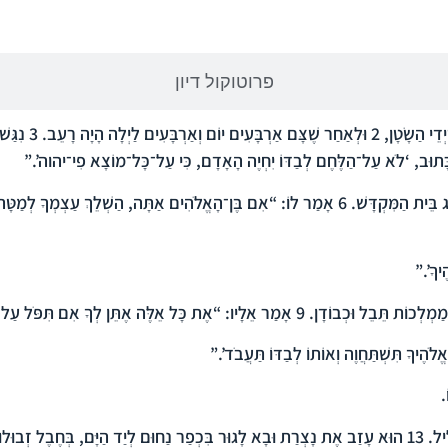
הפרק בברית החדשה
פרוטוקול דיון
ְדֵי הַשָֹטָן,
2
וּלְאַחַר שֶׁצָּם אַרְבָּעִים יוֹם וְאַרְבָּעִים לַיְלָה הָיָה רָעֵב.
3
נִגַּשׁ
ָּתוּב, ‘לֹא עַל־הַלֶּחֶם לְבַדּוֹ יִחְיֶה הָאָדָם, כִּי עַל־כָּל־מוֹצָא פִי־יהוה’.”
ג בֵּית הַמִּקְדָּשׁ.
6
אָמַר לוֹ: “אִם בֶּן־הָאֱלֹהִים אַתָּה, הַשְׁלֵךְ עַצְמְךָ לְמַטָּה, שֶׁ
יךָ’.”
ַמְלְכוֹת תֵּבֵל וּכְבוֹדָן.
9
אָמַר אֵלָיו: “אֶת כָּל אֵלֶּה אֶתֵּן לְךָ אִם תִּפֹּל עַל פָּנ
ֹהֶיךָ תִּשְׁתַּחֲוֶה וְאוֹתוֹ לְבַדּוֹ תַּעֲבֹד’.”
.
לִיל.
13
הוּא עָזַב אֶת נָצְרַת וּבָא לָגוּר בִּכְפַר נַחוּם לְיַד הַיָּם, בְּחֶבֶל זְבוּלוּן 