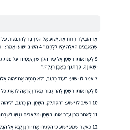
אָז הוֹבִילָה הָרוּחַ אֶת יֵשׁוּעַ אֶל הַמִּדְבָּר לְהִתְנַסּוֹת עַל־י
שֶׁהָאֲבָנִים הָאֵלֶּה יִהְיוּ לְלֶחֶם.”
4
הֵשִׁיב יֵשׁוּעַ וְאָמַר: “כ
5
לָקַח אוֹתוֹ הַשָֹטָן אֶל עִיר הַקֹּדֶשׁ וְהֶעֱמִידוֹ עַל פִּנַּת גַּ
יִשָֹאוּנְךָ, פֶּן־תִּגֹּף בָּאֶבֶן רַגְלֶךָ’.”
7
אָמַר לוֹ יֵשׁוּעַ: “עוֹד כָּתוּב, ‘לֹא תְּנַסֶּה אֶת־יהוה אֱלֹהֶ
8
לָקַח אוֹתוֹ הַשָֹטָן לְהַר גָּבוֹהַ מְאֹד וְהֶרְאָה לוֹ אֶת כָּל מ
10
הֵשִׁיב לוֹ יֵשׁוּעַ: “הִסְתַּלֵּק, הַשָֹטָן, הֵן כָּתוּב, ‘לַיהוה אֱל
11
לְאַחַר מִכֵּן עָזַב אוֹתוֹ הַשָֹטָן וּמַלְאָכִים נִגְּשׁוּ לְשָׁרְתוֹ
12
כַּאֲשֶׁר שָׁמַע יֵשׁוּעַ כִּי הִסְגִּירוּ אֶת יוֹחָנָן יָצָא אֶל הַגָּ