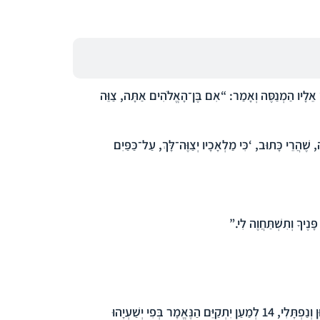
 אֵלָיו הַמְנַסֶּה וְאָמַר: “אִם בֶּן־הָאֱלֹהִים אַתָּה, צַוֵּה
הֲרֵי כָּתוּב, ‘כִּי מַלְאָכָיו יְצַוֶּה־לָּךְ, עַל־כַּפַּיִם
ֶיךָ וְתִשְׁתַּחֲוֶה לִי.”
וְנַפְתָּלִי,
14
לְמַעַן יִתְקַיֵּם הַנֶּאֱמָר בְּפִי יְשַׁעְיָהוּ