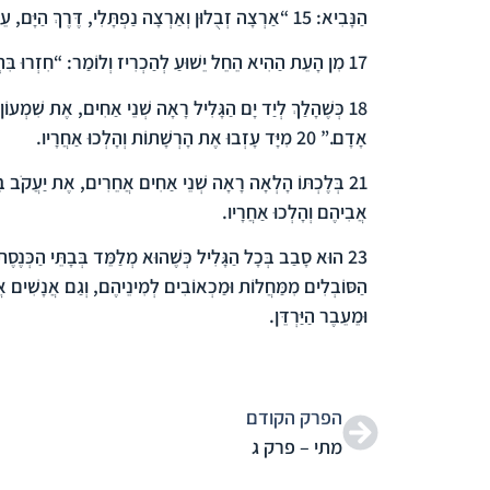
הַנָּבִיא:
15
“אַרְצָה זְבֻלוּן וְאַרְצָה נַפְתָּלִי, דֶּרֶךְ הַיָּם, עֵבֶר
17
מִן הָעֵת הַהִיא הֵחֵל יֵשׁוּעַ לְהַכְרִיז וְלוֹמַר: “חִזְרוּ בִּת
18
כְּשֶׁהָלַךְ לְיַד יָם הַגָּלִיל רָאָה שְׁנֵי אַחִים, אֶת שִׁמְעוֹן הַ
אָדָם.”
20
מִיָּד עָזְבוּ אֶת הָרְשָׁתוֹת וְהָלְכוּ אַחֲרָיו.
21
בְּלֶכְתּוֹ הָלְאָה רָאָה שְׁנֵי אַחִים אֲחֵרִים, אֶת יַעֲקֹב בֶּן
אֲבִיהֶם וְהָלְכוּ אַחֲרָיו.
23
הוּא סָבַב בְּכָל הַגָּלִיל כְּשֶׁהוּא מְלַמֵּד בְּבָתֵּי הַכְּנֶסֶ
הַסּוֹבְלִים מִמַּחֲלוֹת וּמַכְאוֹבִים לְמִינֵיהֶם, וְגַם אֲנָשִׁים אֲח
וּמֵעֵבֶר הַיַּרְדֵּן.
הפרק הקודם
מתי – פרק ג