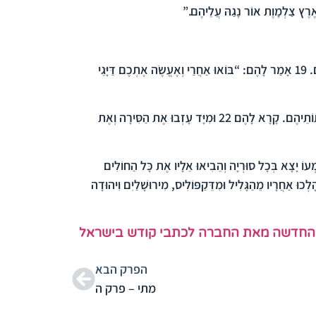
ְאֶרֶץ צַלְמָוֶת אוֹר נָגַהּ עֲלֵיהֶם.”
ם.
19
אָמַר לָהֶם: “בּוֹאוּ אַחֲרַי וְאֶעֱשֶׂה אֶתְכֶם דַּיָּגֵי
ְׁתוֹתֵיהֶם. קָרָא לָהֶם
22
וּמִיָּד עָזְבוּ אֶת הַסִּירָה וְאֶת
עוֹ יָצָא בְּכָל סוּרְיָה וְהֵבִיאוּ אֵלָיו אֶת כָּל הַחוֹלִים
כוּ אַחֲרָיו מֵהַגָּלִיל וּמִדֵּקַפּוֹלִיס, מִירוּשָׁלַיִם וִיהוּדָה
החדשה מאת החברה לכתבי קודש בישראל
הפרק הבא
מתי – פרק ה