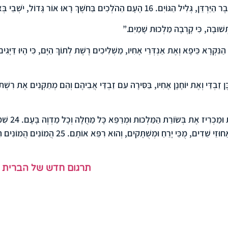
 הַיַּרְדֵּן, גְּלִיל הַגּוֹיִם.
16
הָעָם הַהֹלְכִים בַּחֹשֶׁךְ רָאוּ אוֹר גָּדוֹל, יֹשְׁבֵי בּ
ְשׁוּבָה, כִּי קָרְבָה מַלְכוּת שָׁמַיִם.”
נִּקְרָא כֵּיפָא וְאֶת אַנְדְּרֵי אָחִיו, מַשְׁלִיכִים רֶשֶׁת לְתוֹךְ הַיָּם, כִּי הָיוּ דַּיָּגִי
 זַבְדַּי וְאֶת יוֹחָנָן אָחִיו, בַּסִּירָה עִם זַבְדַּי אֲבִיהֶם וְהֵם מְתַקְּנִים אֶת רִש
ת וּמַכְרִיז אֶת בְּשׂוֹרַת הַמַּלְכוּת וּמְרַפֵּא כָּל מַחֲלָה וְכָל מַדְוֶה בָּעָם.
24
שִׁמְ
וּזֵי שֵׁדִים, מֻכֵּי יָרֵחַ וּמְשֻׁתָּקִים, וְהוּא רִפֵּא אוֹתָם.
25
הֲמוֹנִים הֲמוֹנִים הָלְ
תרגום חדש של הברית 