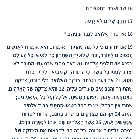
16
שֹׁד וָשֶׁבֶר בִּמְסִלּוֹתָם,
17
וְדֶרֶךְ שָׁלוֹם לֹא יָדָעוּ.
18
אֵין־פַּחַד אֱלֹהִים לְנֶגֶד עֵינֵיהֶם.”
19
אָנוּ יוֹדְעִים כִּי כָּל מַה שֶּׁהַתּוֹרָה אוֹמֶרֶת, הִיא אוֹמֶרֶת לַאֲנָשִׁים
הַכְּפוּפִים לַתּוֹרָה, כְּדֵי שֶׁלֹּא יִהְיֶה פִּתְחוֹן פֶּה לְאִישׁ וְכָל הָעוֹלָם
יִמָּצֵא אָשֵׁם לִפְנֵי אֱלֹהִים.
20
זֹאת מִפְּנֵי שֶׁבְּמַעֲשֵׂי הַתּוֹרָה לֹא
יִצְדַּק לְפָנָיו כָּל בָּשָׂר, כִּי הַתּוֹרָה רַק מְבִיאָה לִידֵי הַכָּרַת
חֵטְא.
21
אַךְ כָּעֵת נִגְלְתָה צִדְקַת הָאֱלֹהִים בְּלִי תּוֹרָה, צְדָקָה
שֶׁהַתּוֹרָה וְהַנְּבִיאִים מְעִידִים עָלֶיהָ.
22
וְהִיא צְדָקָה שֶׁל הָאֱלֹהִים,
בְּאֶמְצָעוּת אֱמוּנַת יֵשׁוּעַ הַמָּשִׁיחַ, אֶל כָּל וְעַל כָּל הַמַּאֲמִינִים;
שֶׁהֲרֵי אֵין הֶבְדֵּל,
23
כִּי הַכֹּל חָטְאוּ וּמְחֻסְּרֵי כְּבוֹד אֱלֹהִים
הֵמָּה.
24
אַךְ הֵם מֻצְדָּקִים בְּחַסְדּוֹ, בְּחִנָּם, הוֹדוֹת לַפְּדוּת
שֶׁבַּמָּשִׁיחַ יֵשׁוּעַ,
25
אֲשֶׁר הָאֱלֹהִים שָׂם אוֹתוֹ לְכַפָּרָה בְּדָמוֹ,
כַּפָּרָה עַל־יְסוֹד אֱמוּנָה. כָּל זֶה כְּדֵי לְהַרְאוֹת אֶת הַצְּדָקָה שֶׁל
אֱלֹהִים בְּכָךְ שֶׁבְּאֹרֶךְ רוּחוֹ פָּסַח עַל חֲטָאֵי הֶעָבָר,
26
וּלְהַרְאוֹת