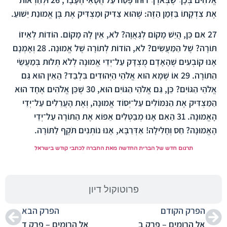
אֶת צִדְקָתוֹ בַּזְּמַן הַזֶּה: שֶׁהוּא צַדִּיק וּמַצְדִּיק אֶת בֶּן אֱמוּנַת יֵשׁוּעַ.
27
אִם כֵּן, הֲיֵשׁ מָקוֹם לְגַאֲוָה? לֹא, אֵין לָהּ מָקוֹם. הוֹדוֹת לְאֵיזוֹ
תּוֹרָה? שֶׁל הַמַּעֲשִׂים? לֹא, הוֹדוֹת לְתוֹרָה שֶׁל אֱמוּנָה.
28
וְאָמְנָם
אָנוּ קוֹבְעִים שֶׁהָאָדָם מֻצְדָּק עַל־יְדֵי אֱמוּנָה לְלֹא תְּלוּת בְּמַעֲשֵׂי
הַתּוֹרָה.
29
אוֹ שֶׁמָּא הוּא אֱלֹהֵי הַיְּהוּדִים בִּלְבַד? הַאֵין הוּא גַּם
אֱלֹהֵי הַגּוֹיִם? כֵּן, גַּם אֱלֹהֵי הַגּוֹיִם הוּא,
30
שֶׁכֵּן אֱלֹהִים אֶחָד הוּא
הַמַּצְדִּיק אֶת הַנִּמּוֹלִים עַל־יְסוֹד אֱמוּנָה, וְאֶת הָעֲרֵלִים עַל־יְדֵי
הָאֱמוּנָה.
31
הַאִם אָנוּ מְבַטְּלִים אֵפוֹא אֶת הַתּוֹרָה עַל־יְדֵי
הָאֱמוּנָה? חַס וְחָלִילָה! אַדְּרַבָּא, אָנוּ נוֹתְנִים תֹּקֶף לַתּוֹרָה.
תרגום חדש של הברית החדשה מאת החברה לכתבי קודש בישראל
פרוטוקול דיון
הפרק הקודם
הפרק הבא
אל הרומים – פרק ב
אל הרומים – פרק ד