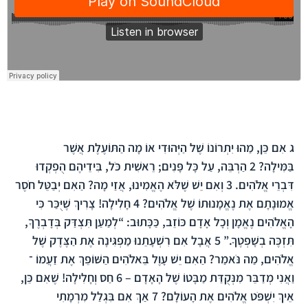
הפרק בברית החדשה
ג
אִם כֵּן, מַהוּ יִתְרוֹנוֹ שֶׁל הַיְּהוּדִי אוֹ מָה הַתּוֹעֶלֶת אֲשֶׁר
בַּמִּילָה?
2
הַרְבֵּה, עַל כָּל פָּנִים; רֵאשִׁית כֹּל, בִּידֵיהֶם הֻפְקְדוּ
דִּבְרֵי אֱלֹהִים.
3
וְאִם יֵשׁ שֶׁלֹּא הֶאֱמִינוּ, אֲזַי מָה? הַאִם יְבַטֵּל חֹסֶר
אֱמוּנָתָם אֶת נֶאֱמָנוּתוֹ שֶׁל אֱלֹהִים?
4
חָלִילָה! צָרִיךְ שֶׁיֻּכַּר כִּי
הָאֱלֹהִים נֶאֱמָן וְכָל אָדָם כּוֹזֵב, כַּכָּתוּב: “לְמַעַן תִּצְדַּק בְּדָבְרֶךָ,
תִּזְכֶּה בְשָׁפְטֶךָ.”
5
אֲבָל אִם רִשְׁעָתֵנוּ מַפְגִּינָה אֶת הַצֶּדֶק שֶׁל
אֱלֹהִים, מַה נֹּאמַר? הַאִם יֵשׁ עָוֶל בֵּאלֹהִים הַשּׁוֹפֵךְ אֶת זַעֲמוֹ ־
וַאֲנִי מְדַבֵּר מִנְּקֻדַּת מַבָּטוֹ שֶׁל הָאָדָם –
6
חַס וְחָלִילָה! שֶׁאִם כֵּן,
אֵיךְ יִשְׁפֹּט אֱלֹהִים אֶת הָעוֹלָם?
7
אַךְ אִם בִּגְלַל מִרְמָתִי