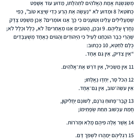
מְשַׂגְשֶׂגֶת אֱמֶת הָאֱלֹהִים לִתְהִלָּתוֹ, מַדּוּעַ עוֹד אֶשָּׁפֵט
כְּחוֹטֵא?
8
וּמַדּוּעַ לֹא “נַעֲשֶׂה אֶת הָרַע כְּדֵי שֶׁיֵּצֵא טוֹב”, כְּפִי
שֶׁמַּעֲלִילִים עָלֵינוּ וְטוֹעֲנִים כִּי כָּךְ אָנוּ אוֹמְרִים? אָכֵן מִשְׁפַּט צֶדֶק
נֶחֱרַץ עֲלֵיהֶם.
9
וּבְכֵן, הֲטוֹבִים אָנוּ מֵאֲחֵרִים? לֹא, כְּלָל וּכְלָל לֹא;
שֶׁהֲרֵי כְּבָר הוֹכַחְנוּ לְעֵיל כִּי הַיְּהוּדִים וְהַגּוֹיִם כְּאֶחָד מְשֻׁעְבָּדִים
כֻּלָּם לַחֵטְא,
10
כַּכָּתוּב:
“אֵין צַדִּיק, אֵין גַּם אֶחָד.
11
אֵין מַשְׂכִּיל, אֵין דֹּרֵשׁ אֶת־אֱלֹהִים.
12
הַכֹּל סָר, יַחְדָּו נֶאֱלָחוּ;
אֵין עֹשֵׂה־טוֹב, אֵין גַּם־אֶחָד.
13
קֶבֶר־פָּתוּחַ גְּרֹנָם, לְשׁוֹנָם יַחֲלִיקוּן,
חֲמַת עַכְשׁוּב תַּחַת שְׂפָתֵימוֹ;
14
אֲשֶׁר אָלָה פִּיהֶם מָלֵא וּמְרֹרוֹת.
15
רַגְלֵיהֶם יְמַהֲרוּ לִשְׁפֹּךְ דָּם.