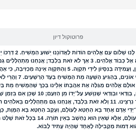
הפרק בברית החדשה
פרוטוקול דיון
לָנוּ שָׁלוֹם עִם אֱלֹהִים הוֹדוֹת לַאֲדוֹנֵנוּ יֵשׁוּעַ הַמָּשִׁיחַ.
2
דַּרְכּוֹ 
וָה אֶל כְּבוֹד אֱלֹהִים.
3
אַךְ לֹא זֹאת בִּלְבַד; אֲנַחְנוּ מִתְהַלְּלִים גַּם ב
, וַעֲמִידָה בַּנִּסָּיוֹן לִידֵי תִּקְוָה.
5
וְהַתִּקְוָה אֵינָהּ מַכְזִיבָה, כִּי אַה
י אוֹנִים, בְּהַגִּיעַ הַשָּׁעָה מֵת הַמָּשִׁיחַ בְּעַד הָרְשָׁעִים.
7
וַהֲרֵי לֹא
וּלָם אֱלֹהִים מְגַלֶּה אֶת אַהֲבָתוֹ אֵלֵינוּ בְּכָךְ שֶׁהַמָּשִׁיחַ מֵת בַּעֲד
ְּוַדַּאי וּבְוַדַּאי שֶׁנִּוָּשַׁע עַל־יָדוֹ מִן הַזַּעַם;
10
שֶׁכֵּן אִם בִּזְמַן שֶׁ
 נִרְצֵינוּ.
11
וְלֹא זֹאת בִּלְבַד, אֲנַחְנוּ גַּם מִתְהַלְּלִים בֵּאלֹהִים הוֹדו
־יְדֵי אָדָם אֶחָד בָּא הַחֵטְא לָעוֹלָם, וְעֵקֶב הַחֵטְא בָּא הַמָּוֶת, כָּךְ 
עוֹלָם, אֶלָּא שֶׁאֵין הוּא נֶחְשָׁב בְּאֵין תּוֹרָה.
14
בְּכָל זֹאת שָׁלַט הַ
וּא דְּמוּת מַקְבִּילָה לָאֶחָד שֶׁהָיָה עָתִיד לָבוֹא.