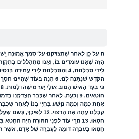
ה
עַל כֵּן לְאַחַר שֵׁהֻצְדַּקְנוּ עַל־סְמַךְ אֱמוּנָה יֵשׁ 
הַזֶּה שֶׁאָנוּ עוֹמְדִים בּוֹ, וְאָנוּ מִתְהַלְּלִים בַּתִּקְ
לִידֵי סַבְלָנוּת,
4
וְהַסַּבְלָנוּת לִידֵי עֲמִידָה בְּנִסָּיוֹן
הַקֹּדֶשׁ שֶׁנִּתְּנָה לָנוּ.
6
הִנֵּה בְּעוֹד שֶׁהָיִינוּ חַסְרֵ
כִּי בְּעַד הָאִישׁ הַטּוֹב אוּלַי יָעֵז מִישֶׁהוּ לָמוּת.
8
א
חוֹטְאִים.
9
וְכָעֵת, לְאַחַר שֶׁכְּבָר הֻצְדַּקְנוּ בְּדָמוֹ, ב
אַחַת כַּמָּה וְכַמָּה נִוָּשַׁע בְּחַיֵּי בְּנוֹ לְאַחַר שֶׁכְּבָר
קִבַּלְנוּ עַתָּה אֶת הָרִצּוּי.
12
לְפִיכָךְ, כְּשֵׁם שֶׁעַל
חָטְאוּ.
13
הֲרֵי עוֹד לִפְנֵי הַתּוֹרָה הָיָה הַחֵטְא בָּ
חָטְאוּ בַּעֲבֵרָה דּוֹמָה לָעֲבֵרָה שֶׁל אָדָם, אֲשֶׁר ה