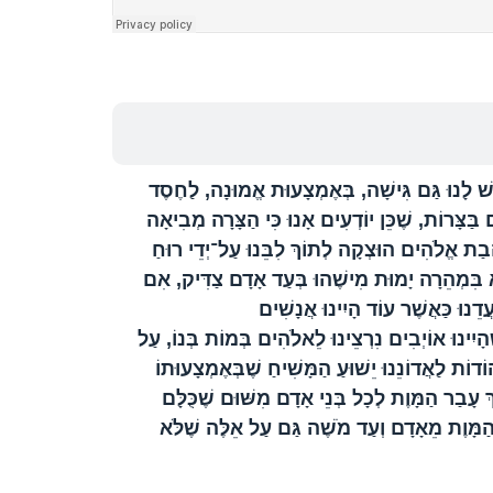
יֵשׁ לָנוּ גַּם גִּישָׁה, בְּאֶמְצָעוּת אֱמוּנָה, לַחֶסֶד
ַּצָּרוֹת, שֶׁכֵּן יוֹדְעִים אָנוּ כִּי הַצָּרָה מְבִיאָה
ֲבַת אֱלֹהִים הוּצְקָה לְתוֹךְ לִבֵּנוּ עַל־יְדֵי רוּחַ
 בִּמְהֵרָה יָמוּת מִישֶׁהוּ בְּעַד אָדָם צַדִּיק, אִם
ֵנוּ כַּאֲשֶׁר עוֹד הָיִינוּ אֲנָשִׁים
הָיִינוּ אוֹיְבִים נִרְצֵינוּ לֵאלֹהִים בְּמוֹת בְּנוֹ, עַל
ֹת לַאֲדוֹנֵנוּ יֵשׁוּעַ הַמָּשִׁיחַ שֶׁבְּאֶמְצָעוּתוֹ
עָבַר הַמָּוֶת לְכָל בְּנֵי אָדָם מִשּׁוּם שֶׁכֻּלָּם
מָּוֶת מֵאָדָם וְעַד מֹשֶׁה גַּם עַל אֵלֶּה שֶׁלֹּא